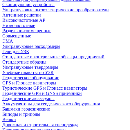
Сканирующие устройства
Ультразвуковые пьезоэлектрические преобразователи
Антенные решетки
Высокочастотные АР
Низкочастотные
Раздельно-совмещенные
Совмещенные
ЭМА
Ультразвуковые расходомеры
Гели для УЗК
Стандартные и контрольные образцы предприятий
Стандартные образцы
Ультразвуковые твердомеры
Учебные плакаты по УЗК
Геодезическое оборудование
GPS и Глонасс навигаторы
Туристические GPS и Глонасс навигаторы
Геодезические GPS и GNSS приемники
Геодезические аксессуары
Аккумуляторы для геодезического оборудования
Башмаки геодезические
Биподы и триподы
Вешки
Дорожная и строительная спецодежда
Крепления контроллера на веху