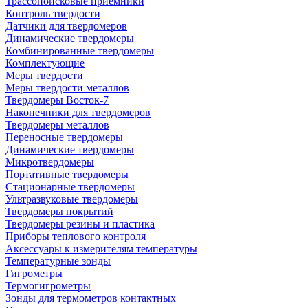
Трассопоисковые приемники
Контроль твердости
Датчики для твердомеров
Динамические твердомеры
Комбинированные твердомеры
Комплектующие
Меры твердости
Меры твердости металлов
Твердомеры Восток-7
Наконечники для твердомеров
Твердомеры металлов
Переносные твердомеры
Динамические твердомеры
Микротвердомеры
Портативные твердомеры
Стационарные твердомеры
Ультразвуковые твердомеры
Твердомеры покрытий
Твердомеры резины и пластика
Приборы теплового контроля
Аксессуары к измерителям температуры
Температурные зонды
Гигрометры
Термогигрометры
Зонды для термометров контактных