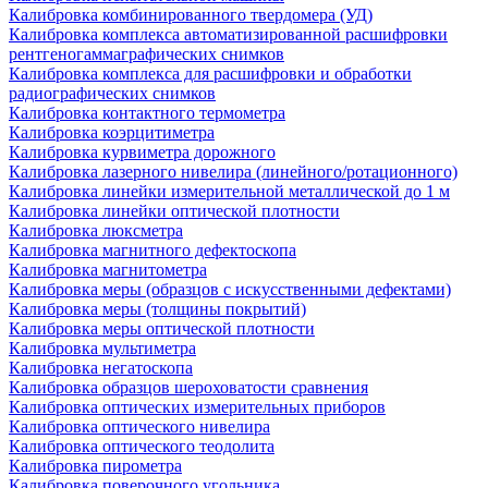
Калибровка комбинированного твердомера (УД)
Калибровка комплекса автоматизированной расшифровки
рентгеногаммаграфических снимков
Калибровка комплекса для расшифровки и обработки
радиографических снимков
Калибровка контактного термометра
Калибровка коэрцитиметра
Калибровка курвиметра дорожного
Калибровка лазерного нивелира (линейного/ротационного)
Калибровка линейки измерительной металлической до 1 м
Калибровка линейки оптической плотности
Калибровка люксметра
Калибровка магнитного дефектоскопа
Калибровка магнитометра
Калибровка меры (образцов с искусственными дефектами)
Калибровка меры (толщины покрытий)
Калибровка меры оптической плотности
Калибровка мультиметра
Калибровка негатоскопа
Калибровка образцов шероховатости сравнения
Калибровка оптических измерительных приборов
Калибровка оптического нивелира
Калибровка оптического теодолита
Калибровка пирометра
Калибровка поверочного угольника