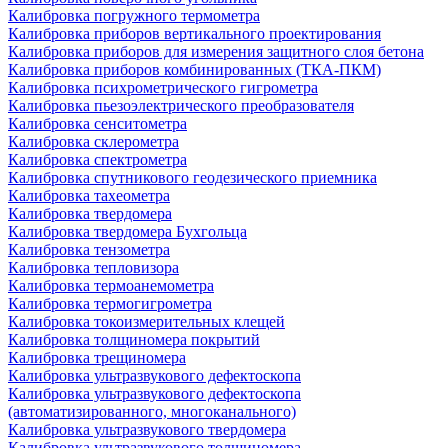
Калибровка погружного термометра
Калибровка приборов вертикального проектирования
Калибровка приборов для измерения защитного слоя бетона
Калибровка приборов комбинированных (ТКА-ПКМ)
Калибровка психрометрического гигрометра
Калибровка пьезоэлектрического преобразователя
Калибровка сенситометра
Калибровка склерометра
Калибровка спектрометра
Калибровка спутникового геодезического приемника
Калибровка тахеометра
Калибровка твердомера
Калибровка твердомера Бухгольца
Калибровка тензометра
Калибровка тепловизора
Калибровка термоанемометра
Калибровка термогигрометра
Калибровка токоизмерительных клещей
Калибровка толщиномера покрытий
Калибровка трещиномера
Калибровка ультразвукового дефектоскопа
Калибровка ультразвукового дефектоскопа
(автоматизированного, многоканального)
Калибровка ультразвукового твердомера
Калибровка ультразвукового толщиномера