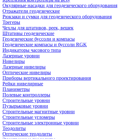
Окулярные насадки для геодезического оборудования
Отражатели геодезические
Рюкзаки и сумки для геодезического оборудования
Трегеры
Чехлы для штативов, реек, вешек
Штативы геодезические
Геодезические буссоли и компасы
Геодезические компасы и буссоли RGK
Индикаторы часового типа
Лазерные уровни
Нивелиры
Лазерные нивелиры
Оптические нивелиры
Приборы вертикального проектирования
Рейки нивелирные
Планиметры
Полевые контроллеры
Строительные уровни
Пузырьковые уровни
Строительные магнитные уровни
Строительные угломеры
Строительные электронные уровни
Теодолиты
Оптические теодолиты