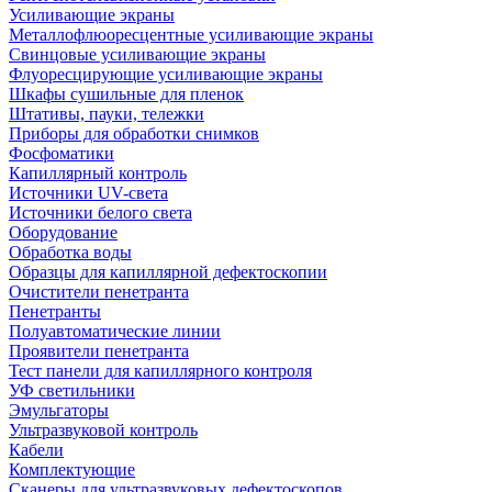
Усиливающие экраны
Металлофлюоресцентные усиливающие экраны
Свинцовые усиливающие экраны
Флуоресцирующие усиливающие экраны
Шкафы сушильные для пленок
Штативы, пауки, тележки
Приборы для обработки снимков
Фосфоматики
Капиллярный контроль
Источники UV-света
Источники белого света
Оборудование
Обработка воды
Образцы для капиллярной дефектоскопии
Очистители пенетранта
Пенетранты
Полуавтоматические линии
Проявители пенетранта
Тест панели для капиллярного контроля
УФ светильники
Эмульгаторы
Ультразвуковой контроль
Кабели
Комплектующие
Сканеры для ультразвуковых дефектоскопов