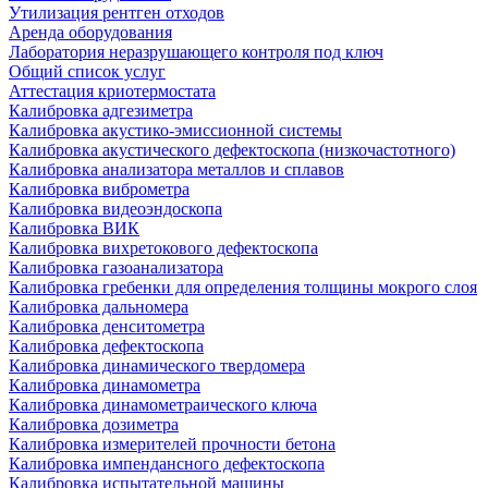
Утилизация рентген отходов
Аренда оборудования
Лаборатория неразрушающего контроля под ключ
Общий список услуг
Аттестация криотермостата
Калибровка адгезиметра
Калибровка акустико-эмиссионной системы
Калибровка акустического дефектоскопа (низкочастотного)
Калибровка анализатора металлов и сплавов
Калибровка виброметра
Калибровка видеоэндоскопа
Калибровка ВИК
Калибровка вихретокового дефектоскопа
Калибровка газоанализатора
Калибровка гребенки для определения толщины мокрого слоя
Калибровка дальномера
Калибровка денситометра
Калибровка дефектоскопа
Калибровка динамического твердомера
Калибровка динамометра
Калибровка динамометраического ключа
Калибровка дозиметра
Калибровка измерителей прочности бетона
Калибровка импендансного дефектоскопа
Калибровка испытательной машины