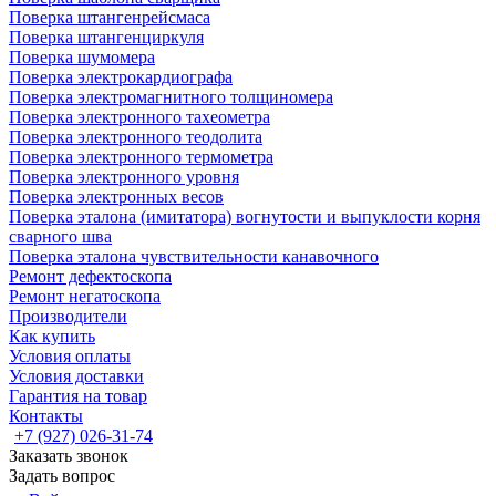
Поверка штангенрейсмаса
Поверка штангенциркуля
Поверка шумомера
Поверка электрокардиографа
Поверка электромагнитного толщиномера
Поверка электронного тахеометра
Поверка электронного теодолита
Поверка электронного термометра
Поверка электронного уровня
Поверка электронных весов
Поверка эталона (имитатора) вогнутости и выпуклости корня
сварного шва
Поверка эталона чувствительности канавочного
Ремонт дефектоскопа
Ремонт негатоскопа
Производители
Как купить
Условия оплаты
Условия доставки
Гарантия на товар
Контакты
+7 (927) 026-31-74
Заказать звонок
Задать вопрос