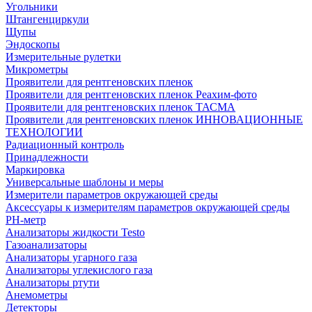
Угольники
Штангенциркули
Щупы
Эндоскопы
Измерительные рулетки
Микрометры
Проявители для рентгеновских пленок
Проявители для рентгеновских пленок Реахим-фото
Проявители для рентгеновских пленок ТАСМА
Проявители для рентгеновских пленок ИННОВАЦИОННЫЕ
ТЕХНОЛОГИИ
Радиационный контроль
Принадлежности
Маркировка
Универсальные шаблоны и меры
Измерители параметров окружающей среды
Аксессуары к измерителям параметров окружающей среды
PH-метр
Анализаторы жидкости Testo
Газоанализаторы
Анализаторы угарного газа
Анализаторы углекислого газа
Анализаторы ртути
Анемометры
Детекторы