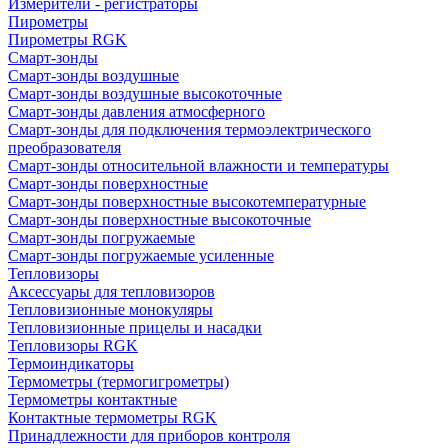
Измерители - регистраторы
Пирометры
Пирометры RGK
Смарт-зонды
Смарт-зонды воздушные
Смарт-зонды воздушные высокоточные
Смарт-зонды давления атмосферного
Смарт-зонды для подключения термоэлектрического
преобразователя
Смарт-зонды относительной влажности и температуры
Смарт-зонды поверхностные
Смарт-зонды поверхностные высокотемпературные
Смарт-зонды поверхностные высокоточные
Смарт-зонды погружаемые
Смарт-зонды погружаемые усиленные
Тепловизоры
Аксессуары для тепловизоров
Тепловизионные монокуляры
Тепловизионные прицелы и насадки
Тепловизоры RGK
Термоиндикаторы
Термометры (термогигрометры)
Термометры контактные
Контактные термометры RGK
Принадлежности для приборов контроля