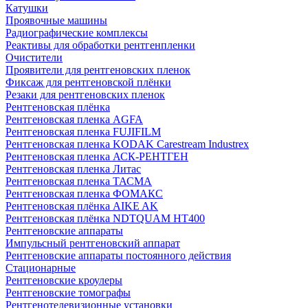
Катушки
Проявочные машины
Радиографические комплексы
Реактивы для обработки рентгенпленки
Очистители
Проявители для рентгеновских пленок
Фиксаж для рентгеновской плёнки
Резаки для рентгеновских пленок
Рентгеновская плёнка
Рентгеновская пленка AGFA
Рентгеновская пленка FUJIFILM
Рентгеновская пленка KODAK Carestream Industrex
Рентгеновская пленка АСК-РЕНТГЕН
Рентгеновская пленка Литас
Рентгеновская пленка ТАСМА
Рентгеновская пленка ФОМАКС
Рентгеновская плёнка AIKE AK
Рентгеновская плёнка NDTQUAM HT400
Рентгеновские аппараты
Импульсный рентгеновский аппарат
Рентгеновские аппараты постоянного действия
Стационарные
Рентгеновские кроулеры
Рентгеновские томографы
Рентгенотелевизионные установки