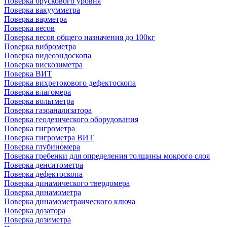
Поверка брускового уровня
Поверка вакуумметра
Поверка варметра
Поверка весов
Поверка весов общего назначения до 100кг
Поверка виброметра
Поверка видеоэндоскопа
Поверка вискозиметра
Поверка ВИТ
Поверка вихретокового дефектоскопа
Поверка влагомера
Поверка вольтметра
Поверка газоанализатора
Поверка геодезического оборудования
Поверка гигрометра
Поверка гигрометра ВИТ
Поверка глубиномера
Поверка гребенки для определения толщины мокрого слоя
Поверка денситометра
Поверка дефектоскопа
Поверка динамического твердомера
Поверка динамометра
Поверка динамометраического ключа
Поверка дозатора
Поверка дозиметра