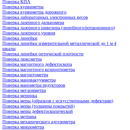
Поверка КПА
Поверка курвиметра
Поверка курвиметра дорожного
Поверка лабораторных электронных весов
Поверка лазерного дальномера
Поверка лазерного нивелира (линейного/ротационного)
Поверка лазерного уровня
Поверка линейки
Поверка линейки измерительной металлической до 1 м 4
шкалы
Поверка линейки оптической плотности
Поверка люксметра
Поверка магнитного дефектоскопа
Поверка магнитного коэрцитиметра
Поверка магнитометра
Поверка мановакуумметра
Поверка манометра редукторов
Поверка мегаомметра
Поверка мерника
Поверка меры (образцов с искусственными дефектами)
Поверка меры (толщины покрытий)
Поверка меры дефектоскопической
Поверка метрана
Поверка механического адгезиметра
Поверка микрометра