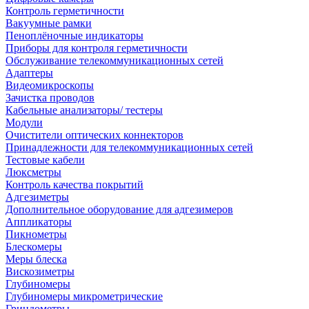
Контроль герметичности
Вакуумные рамки
Пеноплёночные индикаторы
Приборы для контроля герметичности
Обслуживание телекоммуникационных сетей
Адаптеры
Видеомикроскопы
Зачистка проводов
Кабельные анализаторы/ тестеры
Модули
Очистители оптических коннекторов
Принадлежности для телекоммуникационных сетей
Тестовые кабели
Люксметры
Контроль качества покрытий
Адгезиметры
Дополнительное оборудование для адгезимеров
Аппликаторы
Пикнометры
Блескомеры
Меры блеска
Вискозиметры
Глубиномеры
Глубиномеры микрометрические
Гриндометры