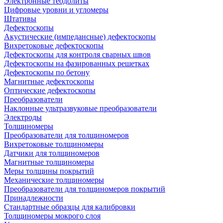
Электронные теодолиты
Цифровые уровни и угломеры
Штативы
Дефектоскопы
Акустические (импедансные) дефектоскопы
Вихретоковые дефектоскопы
Дефектоскопы для контроля сварных швов
Дефектоскопы на фазированных решетках
Дефектоскопы по бетону
Магнитные дефектоскопы
Оптические дефектоскопы
Преобразователи
Наклонные ультразвуковые преобразователи
Электроды
Толщиномеры
Преобразователи для толщиномеров
Вихретоковые толщиномеры
Датчики для толщиномеров
Магнитные толщиномеры
Меры толщины покрытий
Механические толщиномеры
Преобразователи для толщиномеров покрытий
Принадлежности
Стандартные образцы для калибровки
Толщиномеры мокрого слоя