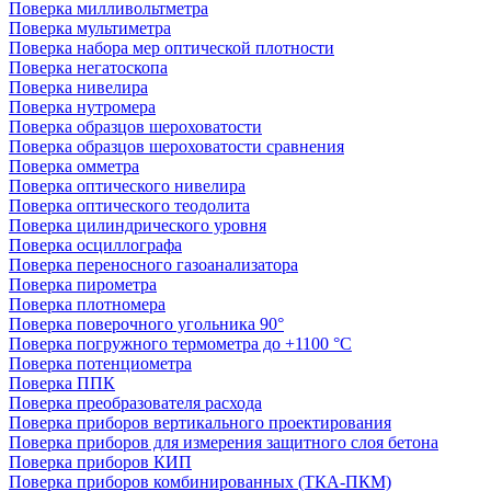
Поверка милливольтметра
Поверка мультиметра
Поверка набора мер оптической плотности
Поверка негатоскопа
Поверка нивелира
Поверка нутромера
Поверка образцов шероховатости
Поверка образцов шероховатости сравнения
Поверка омметра
Поверка оптического нивелира
Поверка оптического теодолита
Поверка цилиндрического уровня
Поверка осциллографа
Поверка переносного газоанализатора
Поверка пирометра
Поверка плотномера
Поверка поверочного угольника 90°
Поверка погружного термометра до +1100 °С
Поверка потенциометра
Поверка ППК
Поверка преобразователя расхода
Поверка приборов вертикального проектирования
Поверка приборов для измерения защитного слоя бетона
Поверка приборов КИП
Поверка приборов комбинированных (ТКА-ПКМ)