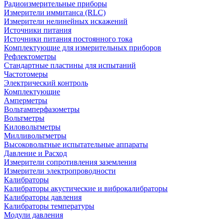
Радиоизмерительные приборы
Измерители иммитанса (RLC)
Измерители нелинейных искажений
Источники питания
Источники питания постоянного тока
Комплектующие для измерительных приборов
Рефлектометры
Стандартные пластины для испытаний
Частотомеры
Электрический контроль
Комплектующие
Амперметры
Вольтамперфазометры
Вольтметры
Киловольтметры
Милливольтметры
Высоковольтные испытательные аппараты
Давление и Расход
Измерители сопротивления заземления
Измерители электропроводности
Калибраторы
Калибраторы акустические и виброкалибраторы
Калибраторы давления
Калибраторы температуры
Модули давления