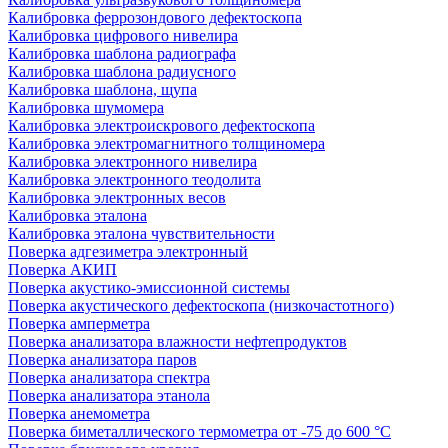
Калибровка феррозондового дефектоскопа
Калибровка цифрового нивелира
Калибровка шаблона радиографа
Калибровка шаблона радиусного
Калибровка шаблона, щупа
Калибровка шумомера
Калибровка электроискрового дефектоскопа
Калибровка электромагнитного толщиномера
Калибровка электронного нивелира
Калибровка электронного теодолита
Калибровка электронных весов
Калибровка эталона
Калибровка эталона чувствительности
Поверка адгезиметра электронный
Поверка АКИП
Поверка акустико-эмиссионной системы
Поверка акустического дефектоскопа (низкочастотного)
Поверка амперметра
Поверка анализатора влажности нефтепродуктов
Поверка анализатора паров
Поверка анализатора спектра
Поверка анализатора этанола
Поверка анемометра
Поверка биметаллического термометра от -75 до 600 °С