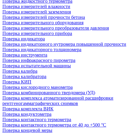
Поверка жидкостного термометра
Поверка измерителей влажности
Поверка измерителей заземления
Поверка измерителей прочности бетона
Поверка измерительного оборудования
Поверка измерительного преобразователя давления
Поверка измерительного прибора
Поверка индикатора
Поверка индикаторного нутромера повышенной прочности
Поверка индикаторного толщиномера
Поверка инструмента
Поверка инфракрасного пирометра
Поверка испытательной машины
Поверка калибра
Поверка калибратора
Поверка КИП
Поверка кислородного манометра
Поверка комбинированного твердомера (УД)
Поверка комплекса атоматизированной расшифровки
рентгеногаммаграфических снимков
Поверка комплекта ВИК
Поверка кондуктометра
Поверка контактного термометра
Поверка контактного термометра от 40 до +500 °С
Поверка концевой меры