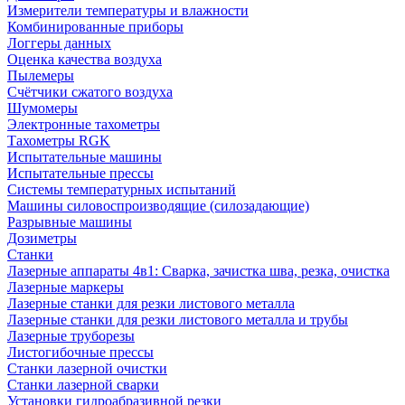
Измерители температуры и влажности
Комбинированные приборы
Логгеры данных
Оценка качества воздуха
Пылемеры
Счётчики сжатого воздуха
Шумомеры
Электронные тахометры
Тахометры RGK
Испытательные машины
Испытательные прессы
Системы температурных испытаний
Машины силовоспроизводящие (силозадающие)
Разрывные машины
Дозиметры
Станки
Лазерные аппараты 4в1: Сварка, зачистка шва, резка, очистка
Лазерные маркеры
Лазерные станки для резки листового металла
Лазерные станки для резки листового металла и трубы
Лазерные труборезы
Листогибочные прессы
Станки лазерной очистки
Станки лазерной сварки
Установки гидроабразивной резки