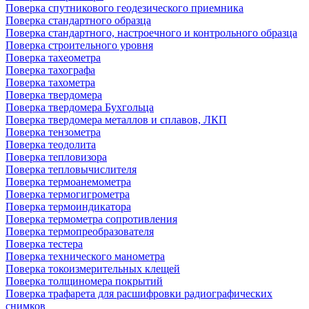
Поверка спутникового геодезического приемника
Поверка стандартного образца
Поверка стандартного, настроечного и контрольного образца
Поверка строительного уровня
Поверка тахеометра
Поверка тахографа
Поверка тахометра
Поверка твердомера
Поверка твердомера Бухгольца
Поверка твердомера металлов и сплавов, ЛКП
Поверка тензометра
Поверка теодолита
Поверка тепловизора
Поверка тепловычислителя
Поверка термоанемометра
Поверка термогигрометра
Поверка термоиндикатора
Поверка термометра сопротивления
Поверка термопреобразователя
Поверка тестера
Поверка технического манометра
Поверка токоизмерительных клещей
Поверка толщиномера покрытий
Поверка трафарета для расшифровки радиографических
снимков