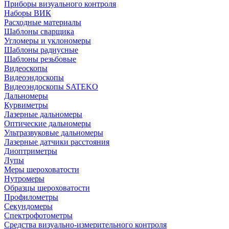
Приборы визуального контроля
Наборы ВИК
Расходные материалы
Шаблоны сварщика
Угломеры и уклономеры
Шаблоны радиусные
Шаблоны резьбовые
Видеоскопы
Видеоэндоскопы
Видеоэндоскопы SATEKO
Дальномеры
Курвиметры
Лазерные дальномеры
Оптические дальномеры
Ультразвуковые дальномеры
Лазерные датчики расстояния
Диоптриметры
Лупы
Меры шероховатости
Нутромеры
Образцы шероховатости
Профилометры
Секундомеры
Спектрофотометры
Средства визуально-измерительного контроля