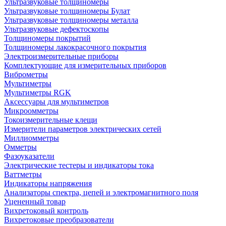
Ультразвуковые толщиномеры
Ультразвуковые толщиномеры Булат
Ультразвуковые толщиномеры металла
Ультразвуковые дефектоскопы
Толщиномеры покрытий
Толщиномеры лакокрасочного покрытия
Электроизмерительные приборы
Комплектующие для измерительных приборов
Виброметры
Мультиметры
Мультиметры RGK
Аксессуары для мультиметров
Микроомметры
Токоизмерительные клещи
Измерители параметров электрических сетей
Миллиомметры
Омметры
Фазоуказатели
Электрические тестеры и индикаторы тока
Ваттметры
Индикаторы напряжения
Анализаторы спектра, цепей и электромагнитного поля
Уцененный товар
Вихретоковый контроль
Вихретоковые преобразователи