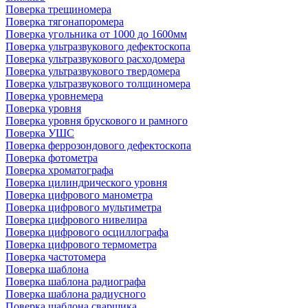
Поверка трещиномера
Поверка тягонапоромера
Поверка угольника от 1000 до 1600мм
Поверка ультразвукового дефектоскопа
Поверка ультразвукового расходомера
Поверка ультразвукового твердомера
Поверка ультразвукового толщиномера
Поверка уровнемера
Поверка уровня
Поверка уровня брускового и рамного
Поверка УШС
Поверка феррозондового дефектоскопа
Поверка фотометра
Поверка хроматографа
Поверка цилиндрического уровня
Поверка цифрового манометра
Поверка цифрового мультиметра
Поверка цифрового нивелира
Поверка цифрового осциллографа
Поверка цифрового термометра
Поверка частотомера
Поверка шаблона
Поверка шаблона радиографа
Поверка шаблона радиусного
Поверка шаблона сварщика