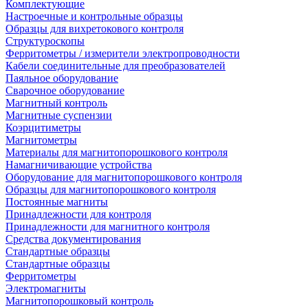
Комплектующие
Настроечные и контрольные образцы
Образцы для вихретокового контроля
Структуроскопы
Ферритометры / измерители электропроводности
Кабели соединительные для преобразователей
Паяльное оборудование
Сварочное оборудование
Магнитный контроль
Магнитные суспензии
Коэрцитиметры
Магнитометры
Материалы для магнитопорошкового контроля
Намагничивающие устройства
Оборудование для магнитопорошкового контроля
Образцы для магнитопорошкового контроля
Постоянные магниты
Принадлежности для контроля
Принадлежности для магнитного контроля
Средства документирования
Стандартные образцы
Стандартные образцы
Ферритометры
Электромагниты
Магнитопорошковый контроль