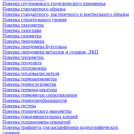
Поверка спутникового геодезического приемника
Поверка стандартного образца
Поверка стандартного, настроечного и контрольного образца
Поверка строительного уровня
Поверка тахеометра
Поверка тахографа
Поверка тахометра
Поверка твердомера
Поверка твердомера Бухгольца
Поверка твердомера металлов и сплавов, ЛКП
Поверка тензометра
Поверка теодолита
Поверка тепловизора
Поверка тепловычислителя
Поверка термоанемометра
Поверка термогигрометра
Поверка термоиндикатора
Поверка термометра сопротивления
Поверка термопреобразователя
Поверка тестера
Поверка технического манометра
Поверка токоизмерительных клещей
Поверка толщиномера покрытий
Поверка трафарета для расшифровки радиографических
снимков