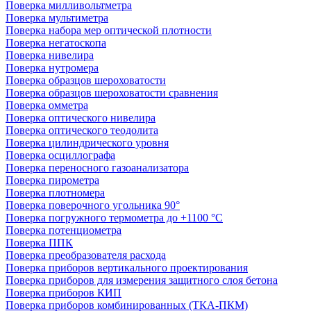
Поверка милливольтметра
Поверка мультиметра
Поверка набора мер оптической плотности
Поверка негатоскопа
Поверка нивелира
Поверка нутромера
Поверка образцов шероховатости
Поверка образцов шероховатости сравнения
Поверка омметра
Поверка оптического нивелира
Поверка оптического теодолита
Поверка цилиндрического уровня
Поверка осциллографа
Поверка переносного газоанализатора
Поверка пирометра
Поверка плотномера
Поверка поверочного угольника 90°
Поверка погружного термометра до +1100 °С
Поверка потенциометра
Поверка ППК
Поверка преобразователя расхода
Поверка приборов вертикального проектирования
Поверка приборов для измерения защитного слоя бетона
Поверка приборов КИП
Поверка приборов комбинированных (ТКА-ПКМ)