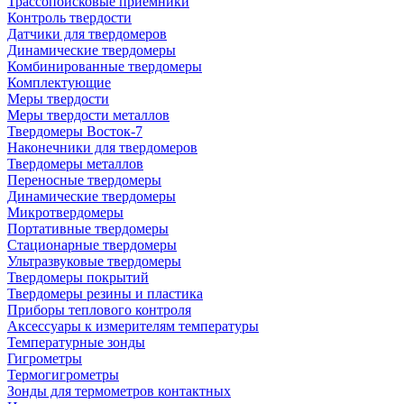
Трассопоисковые приемники
Контроль твердости
Датчики для твердомеров
Динамические твердомеры
Комбинированные твердомеры
Комплектующие
Меры твердости
Меры твердости металлов
Твердомеры Восток-7
Наконечники для твердомеров
Твердомеры металлов
Переносные твердомеры
Динамические твердомеры
Микротвердомеры
Портативные твердомеры
Стационарные твердомеры
Ультразвуковые твердомеры
Твердомеры покрытий
Твердомеры резины и пластика
Приборы теплового контроля
Аксессуары к измерителям температуры
Температурные зонды
Гигрометры
Термогигрометры
Зонды для термометров контактных