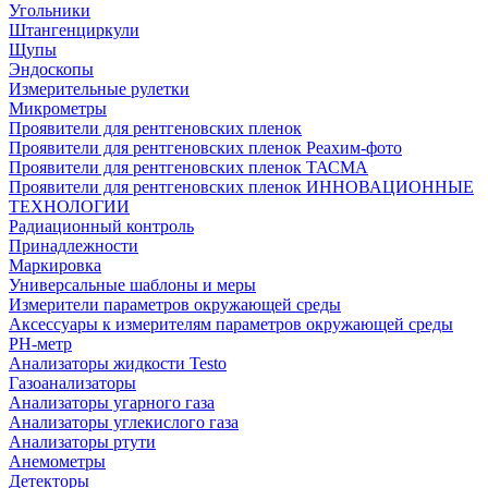
Угольники
Штангенциркули
Щупы
Эндоскопы
Измерительные рулетки
Микрометры
Проявители для рентгеновских пленок
Проявители для рентгеновских пленок Реахим-фото
Проявители для рентгеновских пленок ТАСМА
Проявители для рентгеновских пленок ИННОВАЦИОННЫЕ
ТЕХНОЛОГИИ
Радиационный контроль
Принадлежности
Маркировка
Универсальные шаблоны и меры
Измерители параметров окружающей среды
Аксессуары к измерителям параметров окружающей среды
PH-метр
Анализаторы жидкости Testo
Газоанализаторы
Анализаторы угарного газа
Анализаторы углекислого газа
Анализаторы ртути
Анемометры
Детекторы