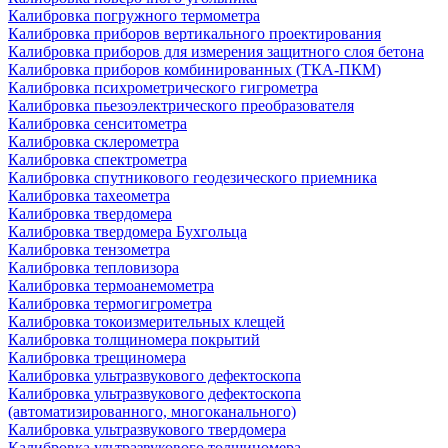
Калибровка погружного термометра
Калибровка приборов вертикального проектирования
Калибровка приборов для измерения защитного слоя бетона
Калибровка приборов комбинированных (ТКА-ПКМ)
Калибровка психрометрического гигрометра
Калибровка пьезоэлектрического преобразователя
Калибровка сенситометра
Калибровка склерометра
Калибровка спектрометра
Калибровка спутникового геодезического приемника
Калибровка тахеометра
Калибровка твердомера
Калибровка твердомера Бухгольца
Калибровка тензометра
Калибровка тепловизора
Калибровка термоанемометра
Калибровка термогигрометра
Калибровка токоизмерительных клещей
Калибровка толщиномера покрытий
Калибровка трещиномера
Калибровка ультразвукового дефектоскопа
Калибровка ультразвукового дефектоскопа
(автоматизированного, многоканального)
Калибровка ультразвукового твердомера
Калибровка ультразвукового толщиномера