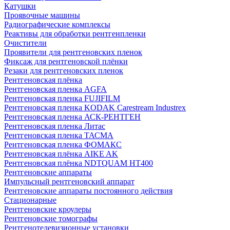
Катушки
Проявочные машины
Радиографические комплексы
Реактивы для обработки рентгенпленки
Очистители
Проявители для рентгеновских пленок
Фиксаж для рентгеновской плёнки
Резаки для рентгеновских пленок
Рентгеновская плёнка
Рентгеновская пленка AGFA
Рентгеновская пленка FUJIFILM
Рентгеновская пленка KODAK Carestream Industrex
Рентгеновская пленка АСК-РЕНТГЕН
Рентгеновская пленка Литас
Рентгеновская пленка ТАСМА
Рентгеновская пленка ФОМАКС
Рентгеновская плёнка AIKE AK
Рентгеновская плёнка NDTQUAM HT400
Рентгеновские аппараты
Импульсный рентгеновский аппарат
Рентгеновские аппараты постоянного действия
Стационарные
Рентгеновские кроулеры
Рентгеновские томографы
Рентгенотелевизионные установки