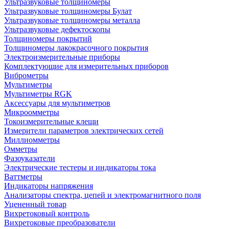
Ультразвуковые толщиномеры
Ультразвуковые толщиномеры Булат
Ультразвуковые толщиномеры металла
Ультразвуковые дефектоскопы
Толщиномеры покрытий
Толщиномеры лакокрасочного покрытия
Электроизмерительные приборы
Комплектующие для измерительных приборов
Виброметры
Мультиметры
Мультиметры RGK
Аксессуары для мультиметров
Микроомметры
Токоизмерительные клещи
Измерители параметров электрических сетей
Миллиомметры
Омметры
Фазоуказатели
Электрические тестеры и индикаторы тока
Ваттметры
Индикаторы напряжения
Анализаторы спектра, цепей и электромагнитного поля
Уцененный товар
Вихретоковый контроль
Вихретоковые преобразователи