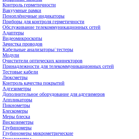
Контроль герметичности
Вакуумные рамки
Пеноплёночные индикаторы
Приборы для контроля герметичности
Обслуживание телекоммуникационных сетей
Адаптеры
Видеомикроскопы
Зачистка проводов
Кабельные анализаторы/ тестеры
Модули
Очистители оптических коннекторов
Принадлежности для телекоммуникационных сетей
Тестовые кабели
Люксметры
Контроль качества покрытий
Адгезиметры
Дополнительное оборудование для адгезимеров
Аппликаторы
Пикнометры
Блескомеры
Меры блеска
Вискозиметры
Глубиномеры
Глубиномеры микрометрические
Гриндометры