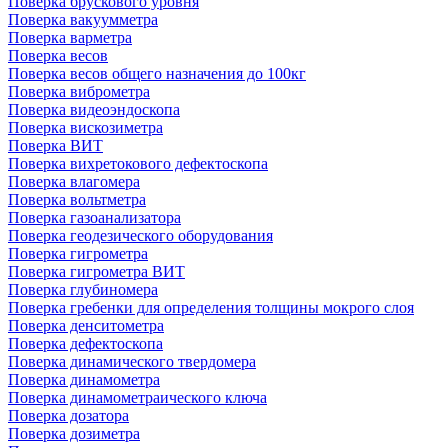
Поверка брускового уровня
Поверка вакуумметра
Поверка варметра
Поверка весов
Поверка весов общего назначения до 100кг
Поверка виброметра
Поверка видеоэндоскопа
Поверка вискозиметра
Поверка ВИТ
Поверка вихретокового дефектоскопа
Поверка влагомера
Поверка вольтметра
Поверка газоанализатора
Поверка геодезического оборудования
Поверка гигрометра
Поверка гигрометра ВИТ
Поверка глубиномера
Поверка гребенки для определения толщины мокрого слоя
Поверка денситометра
Поверка дефектоскопа
Поверка динамического твердомера
Поверка динамометра
Поверка динамометраического ключа
Поверка дозатора
Поверка дозиметра