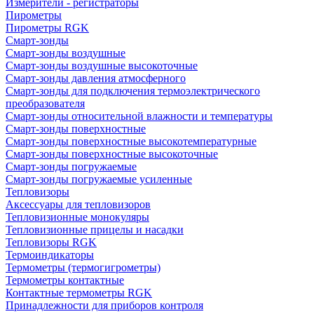
Измерители - регистраторы
Пирометры
Пирометры RGK
Смарт-зонды
Смарт-зонды воздушные
Смарт-зонды воздушные высокоточные
Смарт-зонды давления атмосферного
Смарт-зонды для подключения термоэлектрического
преобразователя
Смарт-зонды относительной влажности и температуры
Смарт-зонды поверхностные
Смарт-зонды поверхностные высокотемпературные
Смарт-зонды поверхностные высокоточные
Смарт-зонды погружаемые
Смарт-зонды погружаемые усиленные
Тепловизоры
Аксессуары для тепловизоров
Тепловизионные монокуляры
Тепловизионные прицелы и насадки
Тепловизоры RGK
Термоиндикаторы
Термометры (термогигрометры)
Термометры контактные
Контактные термометры RGK
Принадлежности для приборов контроля