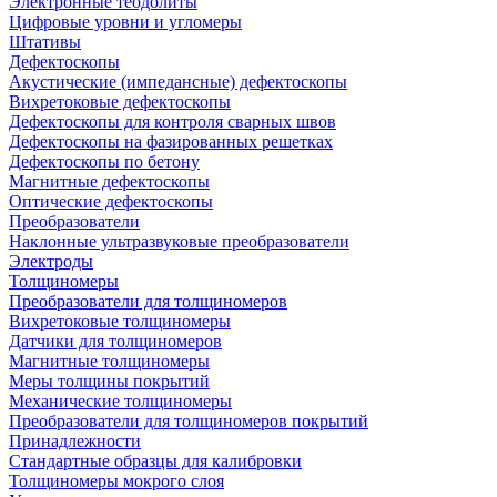
Электронные теодолиты
Цифровые уровни и угломеры
Штативы
Дефектоскопы
Акустические (импедансные) дефектоскопы
Вихретоковые дефектоскопы
Дефектоскопы для контроля сварных швов
Дефектоскопы на фазированных решетках
Дефектоскопы по бетону
Магнитные дефектоскопы
Оптические дефектоскопы
Преобразователи
Наклонные ультразвуковые преобразователи
Электроды
Толщиномеры
Преобразователи для толщиномеров
Вихретоковые толщиномеры
Датчики для толщиномеров
Магнитные толщиномеры
Меры толщины покрытий
Механические толщиномеры
Преобразователи для толщиномеров покрытий
Принадлежности
Стандартные образцы для калибровки
Толщиномеры мокрого слоя