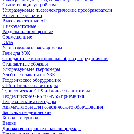
Сканирующие устройства
Ультразвуковые пьезоэлектрические преобразователи
Антенные решетки
Высокочастотные АР
Низкочастотные
Раздельно-совмещенные
Совмещенные
ЭМА
Ультразвуковые расходомеры
Гели для УЗК
Стандартные и контрольные образцы предприятий
Стандартные образцы
Ультразвуковые твердомеры
Учебные плакаты по УЗК
Геодезическое оборудование
GPS и Глонасс навигаторы
Туристические GPS и Глонасс навигаторы
Геодезические GPS и GNSS приемники
Геодезические аксессуары
Аккумуляторы для геодезического оборудования
Башмаки геодезические
Биподы и триподы
Вешки
Дорожная и строительная спецодежда
Крепления контроллера на веху