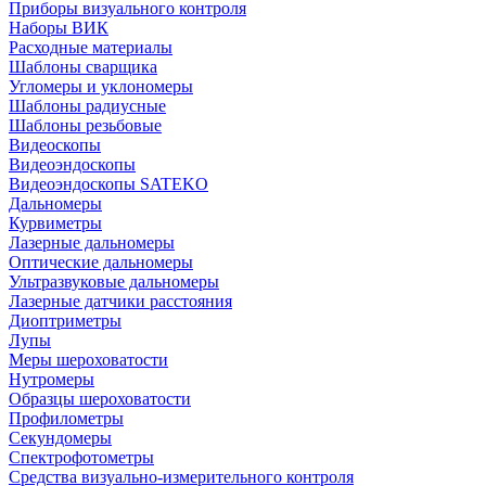
Приборы визуального контроля
Наборы ВИК
Расходные материалы
Шаблоны сварщика
Угломеры и уклономеры
Шаблоны радиусные
Шаблоны резьбовые
Видеоскопы
Видеоэндоскопы
Видеоэндоскопы SATEKO
Дальномеры
Курвиметры
Лазерные дальномеры
Оптические дальномеры
Ультразвуковые дальномеры
Лазерные датчики расстояния
Диоптриметры
Лупы
Меры шероховатости
Нутромеры
Образцы шероховатости
Профилометры
Секундомеры
Спектрофотометры
Средства визуально-измерительного контроля