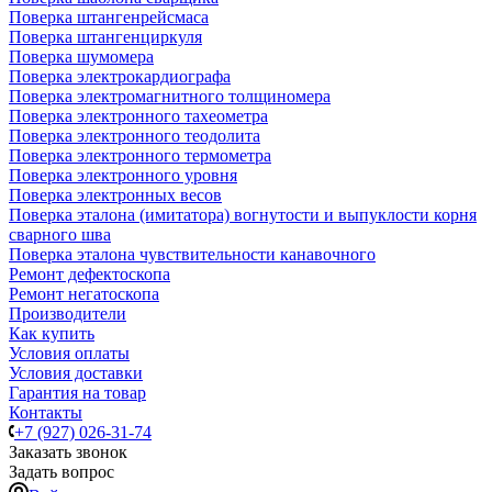
Поверка штангенрейсмаса
Поверка штангенциркуля
Поверка шумомера
Поверка электрокардиографа
Поверка электромагнитного толщиномера
Поверка электронного тахеометра
Поверка электронного теодолита
Поверка электронного термометра
Поверка электронного уровня
Поверка электронных весов
Поверка эталона (имитатора) вогнутости и выпуклости корня
сварного шва
Поверка эталона чувствительности канавочного
Ремонт дефектоскопа
Ремонт негатоскопа
Производители
Как купить
Условия оплаты
Условия доставки
Гарантия на товар
Контакты
+7 (927) 026-31-74
Заказать звонок
Задать вопрос