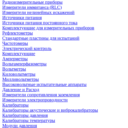
Радиоизмерительные приборы
Измерители иммитанса (RLC)
Измерители нелинейных искажений
Источники питания
Источники питания постоянного тока
Комплектующие для измерительных приборов
Рефлектометры
Стандартные пластины для испытаний
Частотомеры
Электрический контроль
Комплектующие
Амперметры
Вольтамперфазометры
Вольтметры
Киловольтметры
Милливольтметры
Высоковольтные испытательные аппараты
Давление и Расход
Измерители сопротивления заземления
Измерители электропроводности
Калибраторы
Калибраторы акустические и виброкалибраторы
Калибраторы давления
Калибраторы температуры
Модули давления