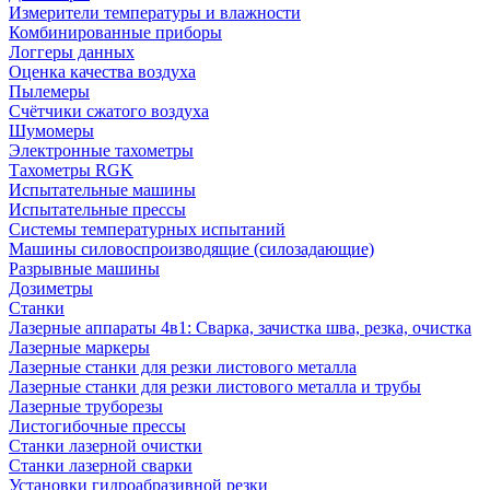
Измерители температуры и влажности
Комбинированные приборы
Логгеры данных
Оценка качества воздуха
Пылемеры
Счётчики сжатого воздуха
Шумомеры
Электронные тахометры
Тахометры RGK
Испытательные машины
Испытательные прессы
Системы температурных испытаний
Машины силовоспроизводящие (силозадающие)
Разрывные машины
Дозиметры
Станки
Лазерные аппараты 4в1: Сварка, зачистка шва, резка, очистка
Лазерные маркеры
Лазерные станки для резки листового металла
Лазерные станки для резки листового металла и трубы
Лазерные труборезы
Листогибочные прессы
Станки лазерной очистки
Станки лазерной сварки
Установки гидроабразивной резки