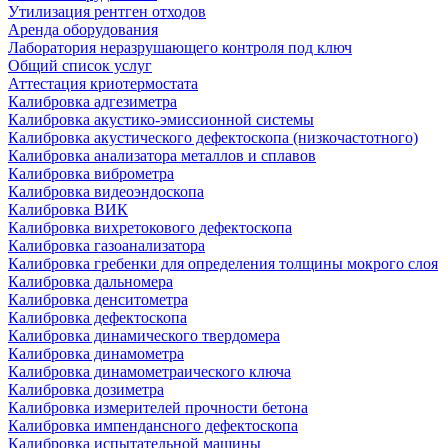
Утилизация рентген отходов
Аренда оборудования
Лаборатория неразрушающего контроля под ключ
Общий список услуг
Аттестация криотермостата
Калибровка адгезиметра
Калибровка акустико-эмиссионной системы
Калибровка акустического дефектоскопа (низкочастотного)
Калибровка анализатора металлов и сплавов
Калибровка виброметра
Калибровка видеоэндоскопа
Калибровка ВИК
Калибровка вихретокового дефектоскопа
Калибровка газоанализатора
Калибровка гребенки для определения толщины мокрого слоя
Калибровка дальномера
Калибровка денситометра
Калибровка дефектоскопа
Калибровка динамического твердомера
Калибровка динамометра
Калибровка динамометраического ключа
Калибровка дозиметра
Калибровка измерителей прочности бетона
Калибровка импендансного дефектоскопа
Калибровка испытательной машины