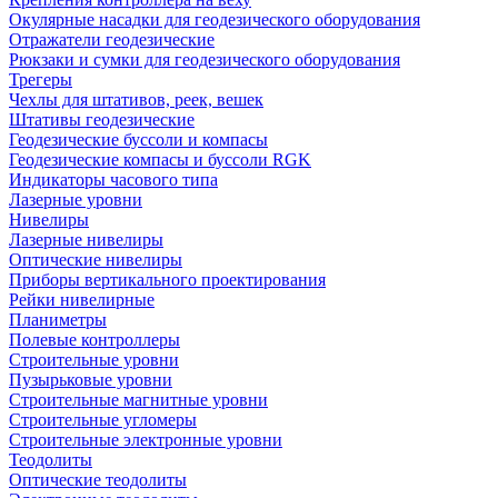
Окулярные насадки для геодезического оборудования
Отражатели геодезические
Рюкзаки и сумки для геодезического оборудования
Трегеры
Чехлы для штативов, реек, вешек
Штативы геодезические
Геодезические буссоли и компасы
Геодезические компасы и буссоли RGK
Индикаторы часового типа
Лазерные уровни
Нивелиры
Лазерные нивелиры
Оптические нивелиры
Приборы вертикального проектирования
Рейки нивелирные
Планиметры
Полевые контроллеры
Строительные уровни
Пузырьковые уровни
Строительные магнитные уровни
Строительные угломеры
Строительные электронные уровни
Теодолиты
Оптические теодолиты