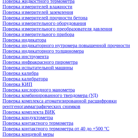
Поверка жидкостного термометра
Поверка измерителей влажности
Поверка измерителей заземления
Поверка измерителей прочности бетона
Поверка измерительного оборудования
Поверка измерительного преобразователя давления
Поверка измерительного прибора
Поверка индикатора
Поверка индикаторного нутромера повышенной прочности
Поверка индикаторного толщиномера
Поверка инструмента
Поверка инфракрасного пирометра
Поверка испытательной машины
Поверка калибра
Поверка калибратора
Поверка КИП
Поверка кислородного манометра
Поверка комбинированного твердомера (УД)
Поверка комплекса атоматизированной расшифровки
рентгеногаммаграфических снимков
Поверка комплекта ВИК
Поверка кондуктометра
Поверка контактного термометра
Поверка контактного термометра от 40 до +500 °С
Поверка концевой меры