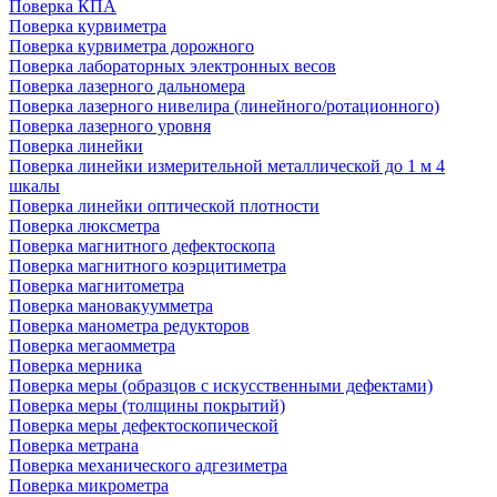
Поверка КПА
Поверка курвиметра
Поверка курвиметра дорожного
Поверка лабораторных электронных весов
Поверка лазерного дальномера
Поверка лазерного нивелира (линейного/ротационного)
Поверка лазерного уровня
Поверка линейки
Поверка линейки измерительной металлической до 1 м 4
шкалы
Поверка линейки оптической плотности
Поверка люксметра
Поверка магнитного дефектоскопа
Поверка магнитного коэрцитиметра
Поверка магнитометра
Поверка мановакуумметра
Поверка манометра редукторов
Поверка мегаомметра
Поверка мерника
Поверка меры (образцов с искусственными дефектами)
Поверка меры (толщины покрытий)
Поверка меры дефектоскопической
Поверка метрана
Поверка механического адгезиметра
Поверка микрометра