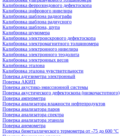
Калибровка феррозондового дефектоскопа
Калибровка цифрового нивелира
Калибровка шаблона радиографа
Калибровка шаблона радиусного
Калибровка шаблона, щупа
Калибровка шумомера
Калибровка электроискрового дефектоскопа
Калибровка электромагнитного толщиномера
Калибровка электронного нивелира
Калибровка электронного теодолита
Калибровка электронных весов
Калибровка эталона
Калибровка эталона чувствительности
Поверка адгезиметра электронный
Поверка АКИП
Поверка акустико-эмиссионной системы
Поверка акустического дефектоскопа (низкочастотного)
Поверка амперметра
Поверка анализатора влажности нефтепродуктов
Поверка анализатора паров
Поверка анализатора спектра
Поверка анализатора этанола
Поверка анемометра
Поверка биметаллического термометра от -75 до 600 °С