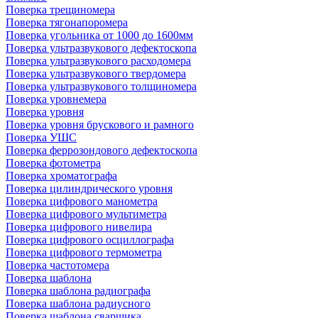
Поверка трещиномера
Поверка тягонапоромера
Поверка угольника от 1000 до 1600мм
Поверка ультразвукового дефектоскопа
Поверка ультразвукового расходомера
Поверка ультразвукового твердомера
Поверка ультразвукового толщиномера
Поверка уровнемера
Поверка уровня
Поверка уровня брускового и рамного
Поверка УШС
Поверка феррозондового дефектоскопа
Поверка фотометра
Поверка хроматографа
Поверка цилиндрического уровня
Поверка цифрового манометра
Поверка цифрового мультиметра
Поверка цифрового нивелира
Поверка цифрового осциллографа
Поверка цифрового термометра
Поверка частотомера
Поверка шаблона
Поверка шаблона радиографа
Поверка шаблона радиусного
Поверка шаблона сварщика