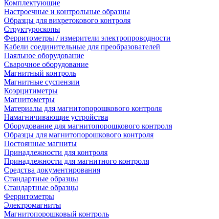
Комплектующие
Настроечные и контрольные образцы
Образцы для вихретокового контроля
Структуроскопы
Ферритометры / измерители электропроводности
Кабели соединительные для преобразователей
Паяльное оборудование
Сварочное оборудование
Магнитный контроль
Магнитные суспензии
Коэрцитиметры
Магнитометры
Материалы для магнитопорошкового контроля
Намагничивающие устройства
Оборудование для магнитопорошкового контроля
Образцы для магнитопорошкового контроля
Постоянные магниты
Принадлежности для контроля
Принадлежности для магнитного контроля
Средства документирования
Стандартные образцы
Стандартные образцы
Ферритометры
Электромагниты
Магнитопорошковый контроль