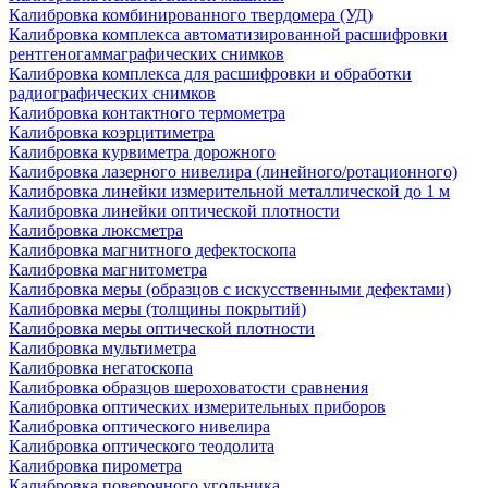
Калибровка комбинированного твердомера (УД)
Калибровка комплекса автоматизированной расшифровки
рентгеногаммаграфических снимков
Калибровка комплекса для расшифровки и обработки
радиографических снимков
Калибровка контактного термометра
Калибровка коэрцитиметра
Калибровка курвиметра дорожного
Калибровка лазерного нивелира (линейного/ротационного)
Калибровка линейки измерительной металлической до 1 м
Калибровка линейки оптической плотности
Калибровка люксметра
Калибровка магнитного дефектоскопа
Калибровка магнитометра
Калибровка меры (образцов с искусственными дефектами)
Калибровка меры (толщины покрытий)
Калибровка меры оптической плотности
Калибровка мультиметра
Калибровка негатоскопа
Калибровка образцов шероховатости сравнения
Калибровка оптических измерительных приборов
Калибровка оптического нивелира
Калибровка оптического теодолита
Калибровка пирометра
Калибровка поверочного угольника