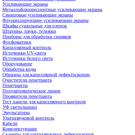
Усиливающие экраны
Металлофлюоресцентные усиливающие экраны
Свинцовые усиливающие экраны
Флуоресцирующие усиливающие экраны
Шкафы сушильные для пленок
Штативы, пауки, тележки
Приборы для обработки снимков
Фосфоматики
Капиллярный контроль
Источники UV-света
Источники белого света
Оборудование
Обработка воды
Образцы для капиллярной дефектоскопии
Очистители пенетранта
Пенетранты
Полуавтоматические линии
Проявители пенетранта
Тест панели для капиллярного контроля
УФ светильники
Эмульгаторы
Ультразвуковой контроль
Кабели
Комплектующие
Сканеры для ультразвуковых дефектоскопов