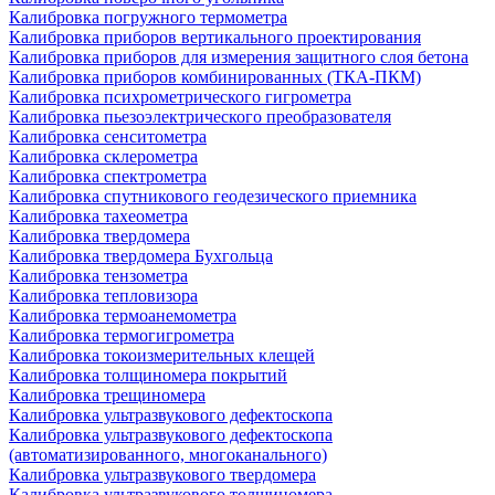
Калибровка погружного термометра
Калибровка приборов вертикального проектирования
Калибровка приборов для измерения защитного слоя бетона
Калибровка приборов комбинированных (ТКА-ПКМ)
Калибровка психрометрического гигрометра
Калибровка пьезоэлектрического преобразователя
Калибровка сенситометра
Калибровка склерометра
Калибровка спектрометра
Калибровка спутникового геодезического приемника
Калибровка тахеометра
Калибровка твердомера
Калибровка твердомера Бухгольца
Калибровка тензометра
Калибровка тепловизора
Калибровка термоанемометра
Калибровка термогигрометра
Калибровка токоизмерительных клещей
Калибровка толщиномера покрытий
Калибровка трещиномера
Калибровка ультразвукового дефектоскопа
Калибровка ультразвукового дефектоскопа
(автоматизированного, многоканального)
Калибровка ультразвукового твердомера
Калибровка ультразвукового толщиномера