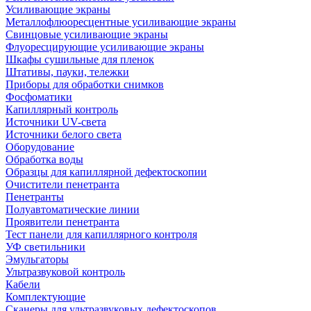
Усиливающие экраны
Металлофлюоресцентные усиливающие экраны
Свинцовые усиливающие экраны
Флуоресцирующие усиливающие экраны
Шкафы сушильные для пленок
Штативы, пауки, тележки
Приборы для обработки снимков
Фосфоматики
Капиллярный контроль
Источники UV-света
Источники белого света
Оборудование
Обработка воды
Образцы для капиллярной дефектоскопии
Очистители пенетранта
Пенетранты
Полуавтоматические линии
Проявители пенетранта
Тест панели для капиллярного контроля
УФ светильники
Эмульгаторы
Ультразвуковой контроль
Кабели
Комплектующие
Сканеры для ультразвуковых дефектоскопов