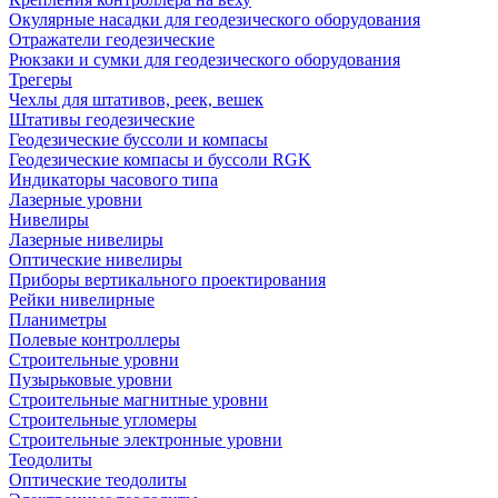
Окулярные насадки для геодезического оборудования
Отражатели геодезические
Рюкзаки и сумки для геодезического оборудования
Трегеры
Чехлы для штативов, реек, вешек
Штативы геодезические
Геодезические буссоли и компасы
Геодезические компасы и буссоли RGK
Индикаторы часового типа
Лазерные уровни
Нивелиры
Лазерные нивелиры
Оптические нивелиры
Приборы вертикального проектирования
Рейки нивелирные
Планиметры
Полевые контроллеры
Строительные уровни
Пузырьковые уровни
Строительные магнитные уровни
Строительные угломеры
Строительные электронные уровни
Теодолиты
Оптические теодолиты