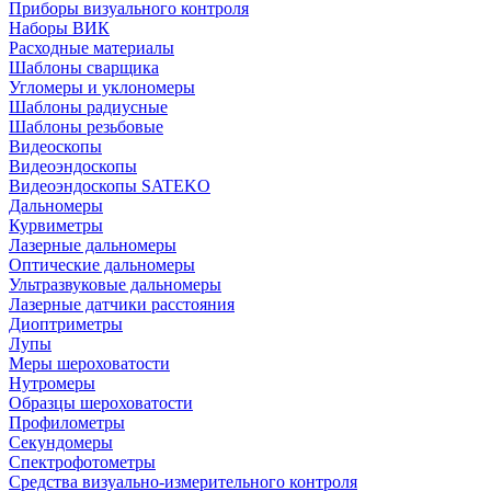
Приборы визуального контроля
Наборы ВИК
Расходные материалы
Шаблоны сварщика
Угломеры и уклономеры
Шаблоны радиусные
Шаблоны резьбовые
Видеоскопы
Видеоэндоскопы
Видеоэндоскопы SATEKO
Дальномеры
Курвиметры
Лазерные дальномеры
Оптические дальномеры
Ультразвуковые дальномеры
Лазерные датчики расстояния
Диоптриметры
Лупы
Меры шероховатости
Нутромеры
Образцы шероховатости
Профилометры
Секундомеры
Спектрофотометры
Средства визуально-измерительного контроля