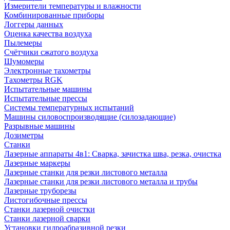
Измерители температуры и влажности
Комбинированные приборы
Логгеры данных
Оценка качества воздуха
Пылемеры
Счётчики сжатого воздуха
Шумомеры
Электронные тахометры
Тахометры RGK
Испытательные машины
Испытательные прессы
Системы температурных испытаний
Машины силовоспроизводящие (силозадающие)
Разрывные машины
Дозиметры
Станки
Лазерные аппараты 4в1: Сварка, зачистка шва, резка, очистка
Лазерные маркеры
Лазерные станки для резки листового металла
Лазерные станки для резки листового металла и трубы
Лазерные труборезы
Листогибочные прессы
Станки лазерной очистки
Станки лазерной сварки
Установки гидроабразивной резки