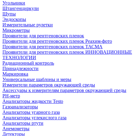
Угольники
Штангенциркули
Щупы
Эндоскопы
Измерительные рулетки
Микрометры
Проявители для рентгеновских пленок
Проявители для рентгеновских пленок Реахим-фото
Проявители для рентгеновских пленок ТАСМА
Проявители для рентгеновских пленок ИННОВАЦИОННЫЕ
ТЕХНОЛОГИИ
Радиационный контроль
Принадлежности
Маркировка
Универсальные шаблоны и меры
Измерители параметров окружающей среды
Аксессуары к измерителям параметров окружающей среды
PH-метр
Анализаторы жидкости Testo
Газоанализаторы
Анализаторы угарного газа
Анализаторы углекислого газа
Анализаторы ртути
Анемометры
Детекторы