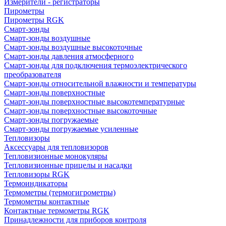
Измерители - регистраторы
Пирометры
Пирометры RGK
Смарт-зонды
Смарт-зонды воздушные
Смарт-зонды воздушные высокоточные
Смарт-зонды давления атмосферного
Смарт-зонды для подключения термоэлектрического
преобразователя
Смарт-зонды относительной влажности и температуры
Смарт-зонды поверхностные
Смарт-зонды поверхностные высокотемпературные
Смарт-зонды поверхностные высокоточные
Смарт-зонды погружаемые
Смарт-зонды погружаемые усиленные
Тепловизоры
Аксессуары для тепловизоров
Тепловизионные монокуляры
Тепловизионные прицелы и насадки
Тепловизоры RGK
Термоиндикаторы
Термометры (термогигрометры)
Термометры контактные
Контактные термометры RGK
Принадлежности для приборов контроля