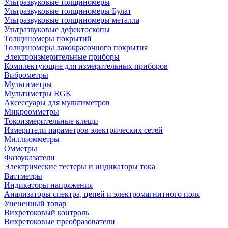
Ультразвуковые толщиномеры
Ультразвуковые толщиномеры Булат
Ультразвуковые толщиномеры металла
Ультразвуковые дефектоскопы
Толщиномеры покрытий
Толщиномеры лакокрасочного покрытия
Электроизмерительные приборы
Комплектующие для измерительных приборов
Виброметры
Мультиметры
Мультиметры RGK
Аксессуары для мультиметров
Микроомметры
Токоизмерительные клещи
Измерители параметров электрических сетей
Миллиомметры
Омметры
Фазоуказатели
Электрические тестеры и индикаторы тока
Ваттметры
Индикаторы напряжения
Анализаторы спектра, цепей и электромагнитного поля
Уцененный товар
Вихретоковый контроль
Вихретоковые преобразователи