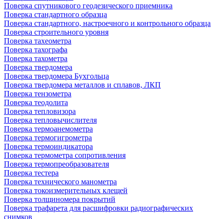
Поверка спутникового геодезического приемника
Поверка стандартного образца
Поверка стандартного, настроечного и контрольного образца
Поверка строительного уровня
Поверка тахеометра
Поверка тахографа
Поверка тахометра
Поверка твердомера
Поверка твердомера Бухгольца
Поверка твердомера металлов и сплавов, ЛКП
Поверка тензометра
Поверка теодолита
Поверка тепловизора
Поверка тепловычислителя
Поверка термоанемометра
Поверка термогигрометра
Поверка термоиндикатора
Поверка термометра сопротивления
Поверка термопреобразователя
Поверка тестера
Поверка технического манометра
Поверка токоизмерительных клещей
Поверка толщиномера покрытий
Поверка трафарета для расшифровки радиографических
снимков