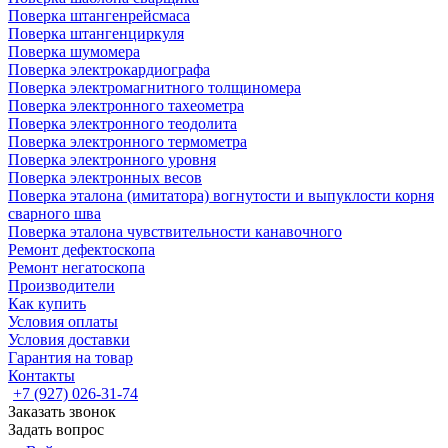
Поверка штангенрейсмаса
Поверка штангенциркуля
Поверка шумомера
Поверка электрокардиографа
Поверка электромагнитного толщиномера
Поверка электронного тахеометра
Поверка электронного теодолита
Поверка электронного термометра
Поверка электронного уровня
Поверка электронных весов
Поверка эталона (имитатора) вогнутости и выпуклости корня
сварного шва
Поверка эталона чувствительности канавочного
Ремонт дефектоскопа
Ремонт негатоскопа
Производители
Как купить
Условия оплаты
Условия доставки
Гарантия на товар
Контакты
+7 (927) 026-31-74
Заказать звонок
Задать вопрос