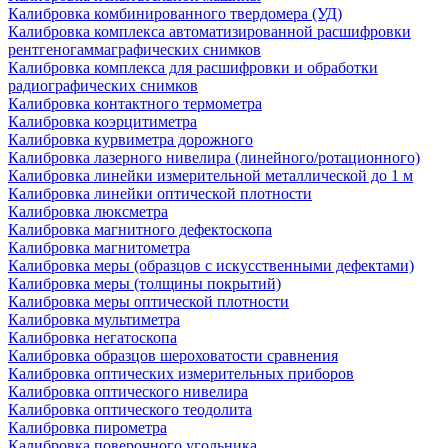
Калибровка комбинированного твердомера (УД)
Калибровка комплекса автоматизированной расшифровки
рентгеногаммаграфических снимков
Калибровка комплекса для расшифровки и обработки
радиографических снимков
Калибровка контактного термометра
Калибровка коэрцитиметра
Калибровка курвиметра дорожного
Калибровка лазерного нивелира (линейного/ротационного)
Калибровка линейки измерительной металлической до 1 м
Калибровка линейки оптической плотности
Калибровка люксметра
Калибровка магнитного дефектоскопа
Калибровка магнитометра
Калибровка меры (образцов с искусственными дефектами)
Калибровка меры (толщины покрытий)
Калибровка меры оптической плотности
Калибровка мультиметра
Калибровка негатоскопа
Калибровка образцов шероховатости сравнения
Калибровка оптических измерительных приборов
Калибровка оптического нивелира
Калибровка оптического теодолита
Калибровка пирометра
Калибровка поверочного угольника