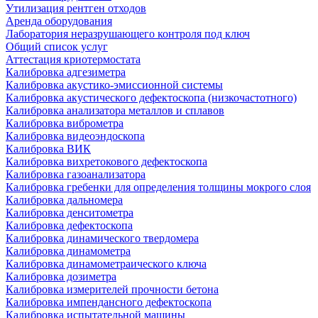
Утилизация рентген отходов
Аренда оборудования
Лаборатория неразрушающего контроля под ключ
Общий список услуг
Аттестация криотермостата
Калибровка адгезиметра
Калибровка акустико-эмиссионной системы
Калибровка акустического дефектоскопа (низкочастотного)
Калибровка анализатора металлов и сплавов
Калибровка виброметра
Калибровка видеоэндоскопа
Калибровка ВИК
Калибровка вихретокового дефектоскопа
Калибровка газоанализатора
Калибровка гребенки для определения толщины мокрого слоя
Калибровка дальномера
Калибровка денситометра
Калибровка дефектоскопа
Калибровка динамического твердомера
Калибровка динамометра
Калибровка динамометраического ключа
Калибровка дозиметра
Калибровка измерителей прочности бетона
Калибровка импендансного дефектоскопа
Калибровка испытательной машины