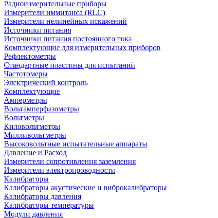
Радиоизмерительные приборы
Измерители иммитанса (RLC)
Измерители нелинейных искажений
Источники питания
Источники питания постоянного тока
Комплектующие для измерительных приборов
Рефлектометры
Стандартные пластины для испытаний
Частотомеры
Электрический контроль
Комплектующие
Амперметры
Вольтамперфазометры
Вольтметры
Киловольтметры
Милливольтметры
Высоковольтные испытательные аппараты
Давление и Расход
Измерители сопротивления заземления
Измерители электропроводности
Калибраторы
Калибраторы акустические и виброкалибраторы
Калибраторы давления
Калибраторы температуры
Модули давления