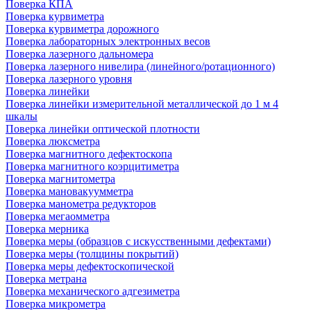
Поверка КПА
Поверка курвиметра
Поверка курвиметра дорожного
Поверка лабораторных электронных весов
Поверка лазерного дальномера
Поверка лазерного нивелира (линейного/ротационного)
Поверка лазерного уровня
Поверка линейки
Поверка линейки измерительной металлической до 1 м 4
шкалы
Поверка линейки оптической плотности
Поверка люксметра
Поверка магнитного дефектоскопа
Поверка магнитного коэрцитиметра
Поверка магнитометра
Поверка мановакуумметра
Поверка манометра редукторов
Поверка мегаомметра
Поверка мерника
Поверка меры (образцов с искусственными дефектами)
Поверка меры (толщины покрытий)
Поверка меры дефектоскопической
Поверка метрана
Поверка механического адгезиметра
Поверка микрометра