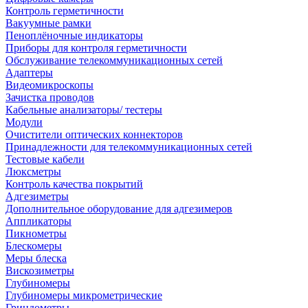
Контроль герметичности
Вакуумные рамки
Пеноплёночные индикаторы
Приборы для контроля герметичности
Обслуживание телекоммуникационных сетей
Адаптеры
Видеомикроскопы
Зачистка проводов
Кабельные анализаторы/ тестеры
Модули
Очистители оптических коннекторов
Принадлежности для телекоммуникационных сетей
Тестовые кабели
Люксметры
Контроль качества покрытий
Адгезиметры
Дополнительное оборудование для адгезимеров
Аппликаторы
Пикнометры
Блескомеры
Меры блеска
Вискозиметры
Глубиномеры
Глубиномеры микрометрические
Гриндометры