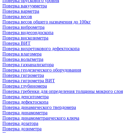
Поверка брускового уровня
Поверка вакуумметра
Поверка варметра
Поверка весов
Поверка весов общего назначения до 100кг
Поверка виброметра
Поверка видеоэндоскопа
Поверка вискозиметра
Поверка ВИТ
Поверка вихретокового дефектоскопа
Поверка влагомера
Поверка вольтметра
Поверка газоанализатора
Поверка геодезического оборудования
Поверка гигрометра
Поверка гигрометра ВИТ
Поверка глубиномера
Поверка гребенки для определения толщины мокрого слоя
Поверка денситометра
Поверка дефектоскопа
Поверка динамического твердомера
Поверка динамометра
Поверка динамометраического ключа
Поверка дозатора
Поверка дозиметра