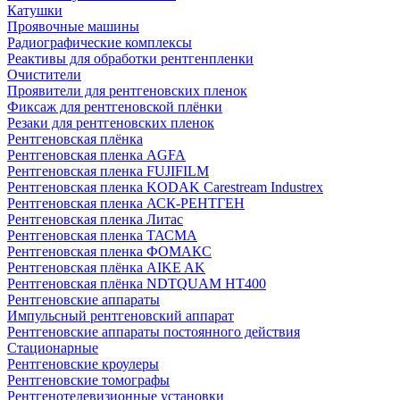
Катушки
Проявочные машины
Радиографические комплексы
Реактивы для обработки рентгенпленки
Очистители
Проявители для рентгеновских пленок
Фиксаж для рентгеновской плёнки
Резаки для рентгеновских пленок
Рентгеновская плёнка
Рентгеновская пленка AGFA
Рентгеновская пленка FUJIFILM
Рентгеновская пленка KODAK Carestream Industrex
Рентгеновская пленка АСК-РЕНТГЕН
Рентгеновская пленка Литас
Рентгеновская пленка ТАСМА
Рентгеновская пленка ФОМАКС
Рентгеновская плёнка AIKE AK
Рентгеновская плёнка NDTQUAM HT400
Рентгеновские аппараты
Импульсный рентгеновский аппарат
Рентгеновские аппараты постоянного действия
Стационарные
Рентгеновские кроулеры
Рентгеновские томографы
Рентгенотелевизионные установки