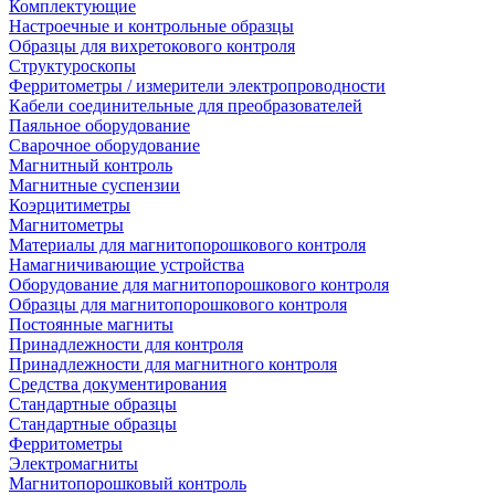
Комплектующие
Настроечные и контрольные образцы
Образцы для вихретокового контроля
Структуроскопы
Ферритометры / измерители электропроводности
Кабели соединительные для преобразователей
Паяльное оборудование
Сварочное оборудование
Магнитный контроль
Магнитные суспензии
Коэрцитиметры
Магнитометры
Материалы для магнитопорошкового контроля
Намагничивающие устройства
Оборудование для магнитопорошкового контроля
Образцы для магнитопорошкового контроля
Постоянные магниты
Принадлежности для контроля
Принадлежности для магнитного контроля
Средства документирования
Стандартные образцы
Стандартные образцы
Ферритометры
Электромагниты
Магнитопорошковый контроль