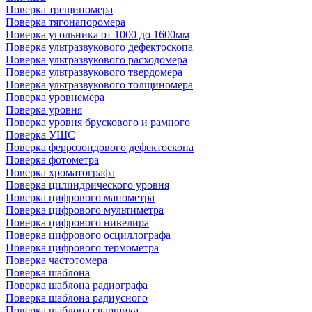
Поверка трещиномера
Поверка тягонапоромера
Поверка угольника от 1000 до 1600мм
Поверка ультразвукового дефектоскопа
Поверка ультразвукового расходомера
Поверка ультразвукового твердомера
Поверка ультразвукового толщиномера
Поверка уровнемера
Поверка уровня
Поверка уровня брускового и рамного
Поверка УШС
Поверка феррозондового дефектоскопа
Поверка фотометра
Поверка хроматографа
Поверка цилиндрического уровня
Поверка цифрового манометра
Поверка цифрового мультиметра
Поверка цифрового нивелира
Поверка цифрового осциллографа
Поверка цифрового термометра
Поверка частотомера
Поверка шаблона
Поверка шаблона радиографа
Поверка шаблона радиусного
Поверка шаблона сварщика