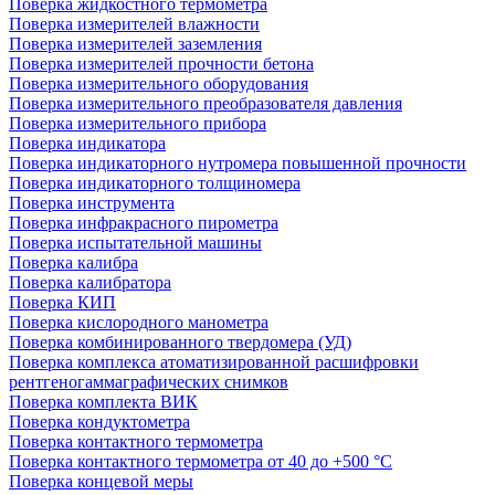
Поверка жидкостного термометра
Поверка измерителей влажности
Поверка измерителей заземления
Поверка измерителей прочности бетона
Поверка измерительного оборудования
Поверка измерительного преобразователя давления
Поверка измерительного прибора
Поверка индикатора
Поверка индикаторного нутромера повышенной прочности
Поверка индикаторного толщиномера
Поверка инструмента
Поверка инфракрасного пирометра
Поверка испытательной машины
Поверка калибра
Поверка калибратора
Поверка КИП
Поверка кислородного манометра
Поверка комбинированного твердомера (УД)
Поверка комплекса атоматизированной расшифровки
рентгеногаммаграфических снимков
Поверка комплекта ВИК
Поверка кондуктометра
Поверка контактного термометра
Поверка контактного термометра от 40 до +500 °С
Поверка концевой меры