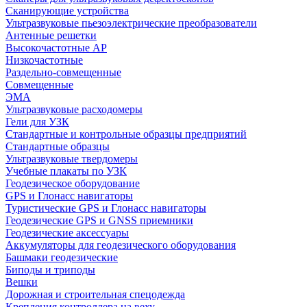
Сканирующие устройства
Ультразвуковые пьезоэлектрические преобразователи
Антенные решетки
Высокочастотные АР
Низкочастотные
Раздельно-совмещенные
Совмещенные
ЭМА
Ультразвуковые расходомеры
Гели для УЗК
Стандартные и контрольные образцы предприятий
Стандартные образцы
Ультразвуковые твердомеры
Учебные плакаты по УЗК
Геодезическое оборудование
GPS и Глонасс навигаторы
Туристические GPS и Глонасс навигаторы
Геодезические GPS и GNSS приемники
Геодезические аксессуары
Аккумуляторы для геодезического оборудования
Башмаки геодезические
Биподы и триподы
Вешки
Дорожная и строительная спецодежда
Крепления контроллера на веху