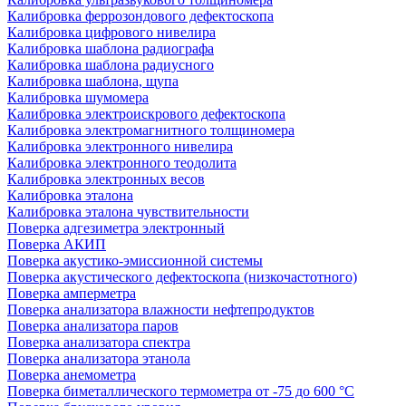
Калибровка феррозондового дефектоскопа
Калибровка цифрового нивелира
Калибровка шаблона радиографа
Калибровка шаблона радиусного
Калибровка шаблона, щупа
Калибровка шумомера
Калибровка электроискрового дефектоскопа
Калибровка электромагнитного толщиномера
Калибровка электронного нивелира
Калибровка электронного теодолита
Калибровка электронных весов
Калибровка эталона
Калибровка эталона чувствительности
Поверка адгезиметра электронный
Поверка АКИП
Поверка акустико-эмиссионной системы
Поверка акустического дефектоскопа (низкочастотного)
Поверка амперметра
Поверка анализатора влажности нефтепродуктов
Поверка анализатора паров
Поверка анализатора спектра
Поверка анализатора этанола
Поверка анемометра
Поверка биметаллического термометра от -75 до 600 °С