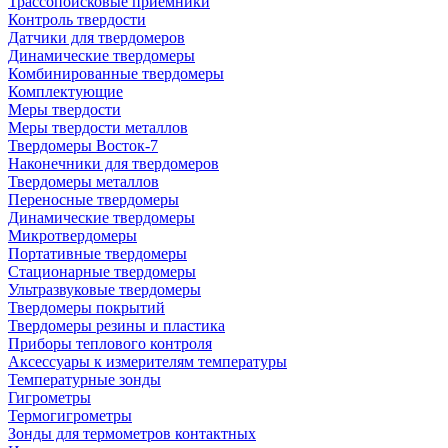
Трассопоисковые приемники
Контроль твердости
Датчики для твердомеров
Динамические твердомеры
Комбинированные твердомеры
Комплектующие
Меры твердости
Меры твердости металлов
Твердомеры Восток-7
Наконечники для твердомеров
Твердомеры металлов
Переносные твердомеры
Динамические твердомеры
Микротвердомеры
Портативные твердомеры
Стационарные твердомеры
Ультразвуковые твердомеры
Твердомеры покрытий
Твердомеры резины и пластика
Приборы теплового контроля
Аксессуары к измерителям температуры
Температурные зонды
Гигрометры
Термогигрометры
Зонды для термометров контактных