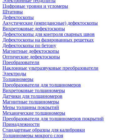
Электронные теодолиты
Цифровые уровни и угломеры
Штативы
Дефектоскопы
Акустические (импедансные) дефектоскопы
Вихретоковые дефектоскопы
Дефектоскопы для контроля сварных швов
Дефектоскопы на фазированных решетках
Дефектоскопы по бетону
Магнитные дефектоскопы
Оптические дефектоскопы
Преобразователи
Наклонные ультразвуковые преобразователи
Электроды
Толщиномеры
Преобразователи для толщиномеров
Вихретоковые толщиномеры
Датчики для толщиномеров
Магнитные толщиномеры
Меры толщины покрытий
Механические толщиномеры
Преобразователи для толщиномеров покрытий
Принадлежности
Стандартные образцы для калибровки
Толщиномеры мокрого слоя