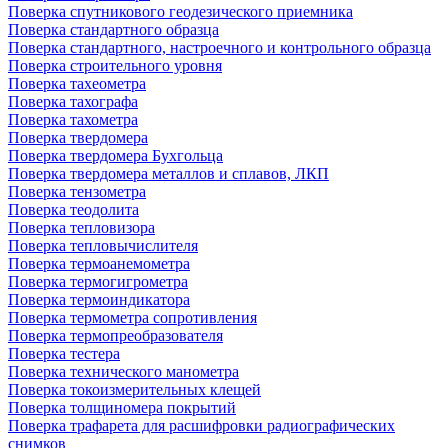
Поверка спутникового геодезического приемника
Поверка стандартного образца
Поверка стандартного, настроечного и контрольного образца
Поверка строительного уровня
Поверка тахеометра
Поверка тахографа
Поверка тахометра
Поверка твердомера
Поверка твердомера Бухгольца
Поверка твердомера металлов и сплавов, ЛКП
Поверка тензометра
Поверка теодолита
Поверка тепловизора
Поверка тепловычислителя
Поверка термоанемометра
Поверка термогигрометра
Поверка термоиндикатора
Поверка термометра сопротивления
Поверка термопреобразователя
Поверка тестера
Поверка технического манометра
Поверка токоизмерительных клещей
Поверка толщиномера покрытий
Поверка трафарета для расшифровки радиографических
снимков