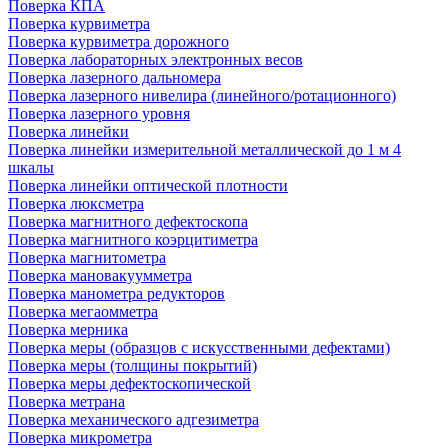
Поверка КПА
Поверка курвиметра
Поверка курвиметра дорожного
Поверка лабораторных электронных весов
Поверка лазерного дальномера
Поверка лазерного нивелира (линейного/ротационного)
Поверка лазерного уровня
Поверка линейки
Поверка линейки измерительной металлической до 1 м 4
шкалы
Поверка линейки оптической плотности
Поверка люксметра
Поверка магнитного дефектоскопа
Поверка магнитного коэрцитиметра
Поверка магнитометра
Поверка мановакуумметра
Поверка манометра редукторов
Поверка мегаомметра
Поверка мерника
Поверка меры (образцов с искусственными дефектами)
Поверка меры (толщины покрытий)
Поверка меры дефектоскопической
Поверка метрана
Поверка механического адгезиметра
Поверка микрометра