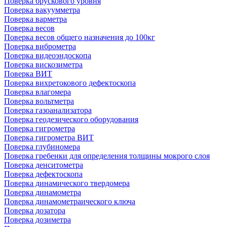
Поверка брускового уровня
Поверка вакуумметра
Поверка варметра
Поверка весов
Поверка весов общего назначения до 100кг
Поверка виброметра
Поверка видеоэндоскопа
Поверка вискозиметра
Поверка ВИТ
Поверка вихретокового дефектоскопа
Поверка влагомера
Поверка вольтметра
Поверка газоанализатора
Поверка геодезического оборудования
Поверка гигрометра
Поверка гигрометра ВИТ
Поверка глубиномера
Поверка гребенки для определения толщины мокрого слоя
Поверка денситометра
Поверка дефектоскопа
Поверка динамического твердомера
Поверка динамометра
Поверка динамометраического ключа
Поверка дозатора
Поверка дозиметра