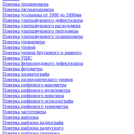
Поверка трещиномера
Поверка тягонапоромера
Поверка угольника от 1000 до 1600мм
Поверка ультразвукового дефектоскопа
Поверка ультразвукового расходомера
Поверка ультразвукового твердомера
Поверка ультразвукового толщиномера
Поверка уровнемера
Поверка уровня
Поверка уровня брускового и рамного
Поверка УШС
Поверка феррозондового дефектоскопа
Поверка фотометра
Поверка хроматографа
Поверка цилиндрического уровня
Поверка цифрового манометра
Поверка цифрового мультиметра
Поверка цифрового нивелира
Поверка цифрового осциллографа
Поверка цифрового термометра
Поверка частотомера
Поверка шаблона
Поверка шаблона радиографа
Поверка шаблона радиусного
Поверка шаблона сварщика