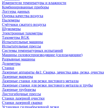
Измерители температуры и влажности
Комбинированные приборы
Логгеры данных
Оценка качества воздуха
Пылемеры
Счётчики сжатого воздуха
Шумомеры
Электронные тахометры
Тахометры RGK
Испытательные машины
Испытательные прессы
Системы температурных испытаний
Машины силовоспроизводящие (силозадающие)
Разрывные машины
Дозиметры
Станки
Лазерные аппараты 4в1: Сварка, зачистка шва, резка, очистка
Лазерные маркеры
Лазерные станки для резки листового металла
Лазерные станки для резки листового металла и трубы
Лазерные труборезы
Листогибочные прессы
Станки лазерной очистки
Станки лазерной сварки
Установки гидроабразивной резки