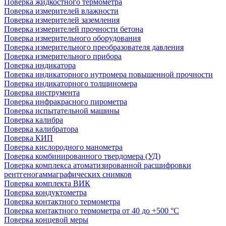
Поверка жидкостного термометра
Поверка измерителей влажности
Поверка измерителей заземления
Поверка измерителей прочности бетона
Поверка измерительного оборудования
Поверка измерительного преобразователя давления
Поверка измерительного прибора
Поверка индикатора
Поверка индикаторного нутромера повышенной прочности
Поверка индикаторного толщиномера
Поверка инструмента
Поверка инфракрасного пирометра
Поверка испытательной машины
Поверка калибра
Поверка калибратора
Поверка КИП
Поверка кислородного манометра
Поверка комбинированного твердомера (УД)
Поверка комплекса атоматизированной расшифровки
рентгеногаммаграфических снимков
Поверка комплекта ВИК
Поверка кондуктометра
Поверка контактного термометра
Поверка контактного термометра от 40 до +500 °С
Поверка концевой меры