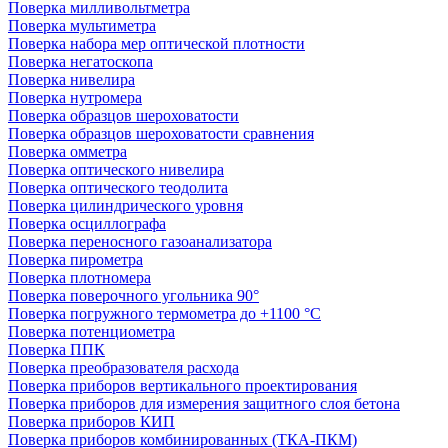
Поверка милливольтметра
Поверка мультиметра
Поверка набора мер оптической плотности
Поверка негатоскопа
Поверка нивелира
Поверка нутромера
Поверка образцов шероховатости
Поверка образцов шероховатости сравнения
Поверка омметра
Поверка оптического нивелира
Поверка оптического теодолита
Поверка цилиндрического уровня
Поверка осциллографа
Поверка переносного газоанализатора
Поверка пирометра
Поверка плотномера
Поверка поверочного угольника 90°
Поверка погружного термометра до +1100 °С
Поверка потенциометра
Поверка ППК
Поверка преобразователя расхода
Поверка приборов вертикального проектирования
Поверка приборов для измерения защитного слоя бетона
Поверка приборов КИП
Поверка приборов комбинированных (ТКА-ПКМ)