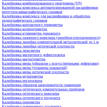
Калибровка комбинированного твердомера (УД)
Калибровка комплекса автоматизированной расшифровки
рентгеногаммаграфических снимков
Калибровка комплекса для расшифровки и обработки
радиографических снимков
Калибровка контактного термометра
Калибровка коэрцитиметра
Калибровка курвиметра дорожного
Калибровка лазерного нивелира (линейного/ротационного)
Калибровка линейки измерительной металлической до 1 м
Калибровка линейки оптической плотности
Калибровка люксметра
Калибровка магнитного дефектоскопа
Калибровка магнитометра
Калибровка меры (образцов с искусственными дефектами)
Калибровка меры (толщины покрытий)
Калибровка меры оптической плотности
Калибровка мультиметра
Калибровка негатоскопа
Калибровка образцов шероховатости сравнения
Калибровка оптических измерительных приборов
Калибровка оптического нивелира
Калибровка оптического теодолита
Калибровка пирометра
Калибровка поверочного угольника