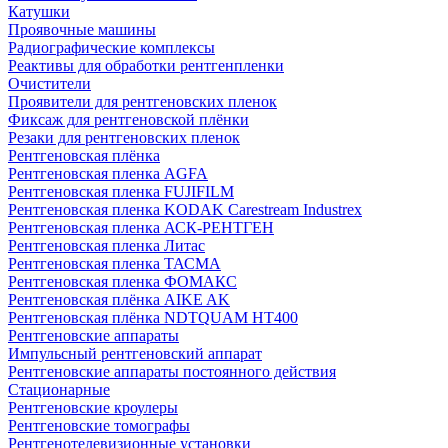
Катушки
Проявочные машины
Радиографические комплексы
Реактивы для обработки рентгенпленки
Очистители
Проявители для рентгеновских пленок
Фиксаж для рентгеновской плёнки
Резаки для рентгеновских пленок
Рентгеновская плёнка
Рентгеновская пленка AGFA
Рентгеновская пленка FUJIFILM
Рентгеновская пленка KODAK Carestream Industrex
Рентгеновская пленка АСК-РЕНТГЕН
Рентгеновская пленка Литас
Рентгеновская пленка ТАСМА
Рентгеновская пленка ФОМАКС
Рентгеновская плёнка AIKE AK
Рентгеновская плёнка NDTQUAM HT400
Рентгеновские аппараты
Импульсный рентгеновский аппарат
Рентгеновские аппараты постоянного действия
Стационарные
Рентгеновские кроулеры
Рентгеновские томографы
Рентгенотелевизионные установки