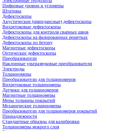
Электронные теодолиты
Цифровые уровни и угломеры
Штативы
Дефектоскопы
Акустические (импедансные) дефектоскопы
Вихретоковые дефектоскопы
Дефектоскопы для контроля сварных швов
Дефектоскопы на фазированных решетках
Дефектоскопы по бетону
Магнитные дефектоскопы
Оптические дефектоскопы
Преобразователи
Наклонные ультразвуковые преобразователи
Электроды
Толщиномеры
Преобразователи для толщиномеров
Вихретоковые толщиномеры
Датчики для толщиномеров
Магнитные толщиномеры
Меры толщины покрытий
Механические толщиномеры
Преобразователи для толщиномеров покрытий
Принадлежности
Стандартные образцы для калибровки
Толщиномеры мокрого слоя