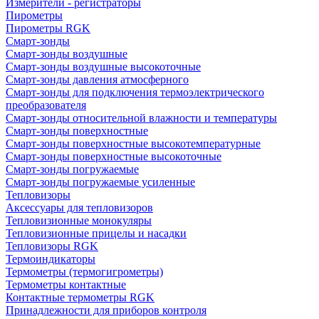
Измерители - регистраторы
Пирометры
Пирометры RGK
Смарт-зонды
Смарт-зонды воздушные
Смарт-зонды воздушные высокоточные
Смарт-зонды давления атмосферного
Смарт-зонды для подключения термоэлектрического
преобразователя
Смарт-зонды относительной влажности и температуры
Смарт-зонды поверхностные
Смарт-зонды поверхностные высокотемпературные
Смарт-зонды поверхностные высокоточные
Смарт-зонды погружаемые
Смарт-зонды погружаемые усиленные
Тепловизоры
Аксессуары для тепловизоров
Тепловизионные монокуляры
Тепловизионные прицелы и насадки
Тепловизоры RGK
Термоиндикаторы
Термометры (термогигрометры)
Термометры контактные
Контактные термометры RGK
Принадлежности для приборов контроля