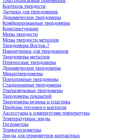
Трассопоисковые приемники
Контроль твердости
Датчики для твердомеров
Динамические твердомеры
Комбинированные твердомеры
Комплектующие
Меры твердости
Меры твердости металлов
Твердомеры Восток-7
Наконечники для твердомеров
Твердомеры металлов
Переносные твердомеры
Динамические твердомеры
Микротвердомеры
Портативные твердомеры
Стационарные твердомеры
Ультразвуковые твердомеры
Твердомеры покрытий
Твердомеры резины и пластика
Приборы теплового контроля
Аксессуары к измерителям температуры
Температурные зонды
Гигрометры
Термогигрометры
Зонды для термометров контактных