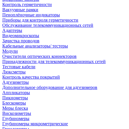
Контроль герметичности
Вакуумные рамки
Пеноплёночные индикаторы
Приборы для контроля герметичности
Обслуживание телекоммуникационных сетей
Адаптеры
Видеомикроскопы
Зачистка проводов
Кабельные анализаторы/ тестеры
Модули
Очистители оптических коннекторов
Принадлежности для телекоммуникационных сетей
Тестовые кабели
Люксметры
Контроль качества покрытий
Адгезиметры
Дополнительное оборудование для адгезимеров
Аппликаторы
Пикнометры
Блескомеры
Меры блеска
Вискозиметры
Глубиномеры
Глубиномеры микрометрические
Гриндометры