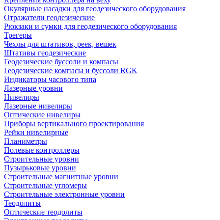
Окулярные насадки для геодезического оборудования
Отражатели геодезические
Рюкзаки и сумки для геодезического оборудования
Трегеры
Чехлы для штативов, реек, вешек
Штативы геодезические
Геодезические буссоли и компасы
Геодезические компасы и буссоли RGK
Индикаторы часового типа
Лазерные уровни
Нивелиры
Лазерные нивелиры
Оптические нивелиры
Приборы вертикального проектирования
Рейки нивелирные
Планиметры
Полевые контроллеры
Строительные уровни
Пузырьковые уровни
Строительные магнитные уровни
Строительные угломеры
Строительные электронные уровни
Теодолиты
Оптические теодолиты