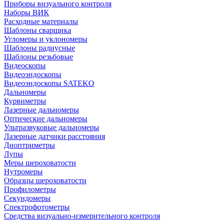
Приборы визуального контроля
Наборы ВИК
Расходные материалы
Шаблоны сварщика
Угломеры и уклономеры
Шаблоны радиусные
Шаблоны резьбовые
Видеоскопы
Видеоэндоскопы
Видеоэндоскопы SATEKO
Дальномеры
Курвиметры
Лазерные дальномеры
Оптические дальномеры
Ультразвуковые дальномеры
Лазерные датчики расстояния
Диоптриметры
Лупы
Меры шероховатости
Нутромеры
Образцы шероховатости
Профилометры
Секундомеры
Спектрофотометры
Средства визуально-измерительного контроля