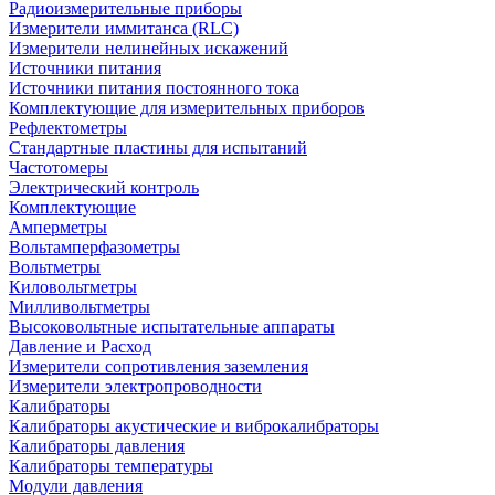
Радиоизмерительные приборы
Измерители иммитанса (RLC)
Измерители нелинейных искажений
Источники питания
Источники питания постоянного тока
Комплектующие для измерительных приборов
Рефлектометры
Стандартные пластины для испытаний
Частотомеры
Электрический контроль
Комплектующие
Амперметры
Вольтамперфазометры
Вольтметры
Киловольтметры
Милливольтметры
Высоковольтные испытательные аппараты
Давление и Расход
Измерители сопротивления заземления
Измерители электропроводности
Калибраторы
Калибраторы акустические и виброкалибраторы
Калибраторы давления
Калибраторы температуры
Модули давления