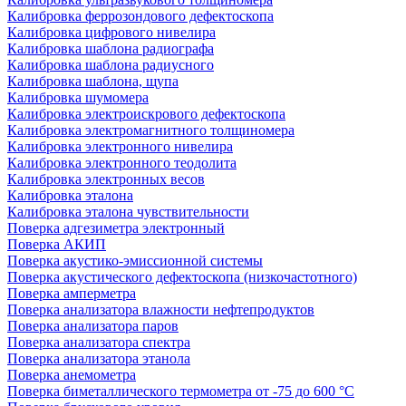
Калибровка феррозондового дефектоскопа
Калибровка цифрового нивелира
Калибровка шаблона радиографа
Калибровка шаблона радиусного
Калибровка шаблона, щупа
Калибровка шумомера
Калибровка электроискрового дефектоскопа
Калибровка электромагнитного толщиномера
Калибровка электронного нивелира
Калибровка электронного теодолита
Калибровка электронных весов
Калибровка эталона
Калибровка эталона чувствительности
Поверка адгезиметра электронный
Поверка АКИП
Поверка акустико-эмиссионной системы
Поверка акустического дефектоскопа (низкочастотного)
Поверка амперметра
Поверка анализатора влажности нефтепродуктов
Поверка анализатора паров
Поверка анализатора спектра
Поверка анализатора этанола
Поверка анемометра
Поверка биметаллического термометра от -75 до 600 °С