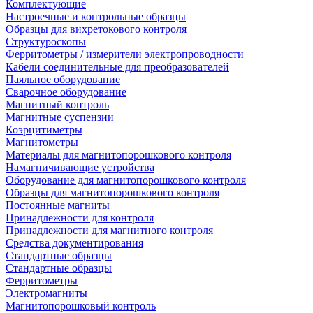
Комплектующие
Настроечные и контрольные образцы
Образцы для вихретокового контроля
Структуроскопы
Ферритометры / измерители электропроводности
Кабели соединительные для преобразователей
Паяльное оборудование
Сварочное оборудование
Магнитный контроль
Магнитные суспензии
Коэрцитиметры
Магнитометры
Материалы для магнитопорошкового контроля
Намагничивающие устройства
Оборудование для магнитопорошкового контроля
Образцы для магнитопорошкового контроля
Постоянные магниты
Принадлежности для контроля
Принадлежности для магнитного контроля
Средства документирования
Стандартные образцы
Стандартные образцы
Ферритометры
Электромагниты
Магнитопорошковый контроль