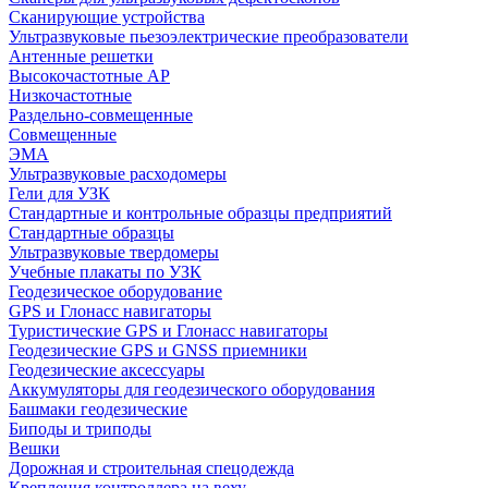
Сканирующие устройства
Ультразвуковые пьезоэлектрические преобразователи
Антенные решетки
Высокочастотные АР
Низкочастотные
Раздельно-совмещенные
Совмещенные
ЭМА
Ультразвуковые расходомеры
Гели для УЗК
Стандартные и контрольные образцы предприятий
Стандартные образцы
Ультразвуковые твердомеры
Учебные плакаты по УЗК
Геодезическое оборудование
GPS и Глонасс навигаторы
Туристические GPS и Глонасс навигаторы
Геодезические GPS и GNSS приемники
Геодезические аксессуары
Аккумуляторы для геодезического оборудования
Башмаки геодезические
Биподы и триподы
Вешки
Дорожная и строительная спецодежда
Крепления контроллера на веху