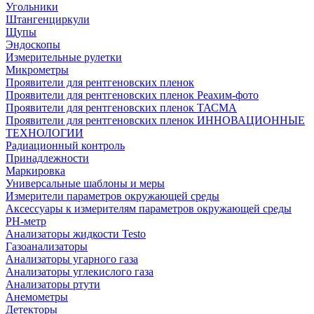
Угольники
Штангенциркули
Щупы
Эндоскопы
Измерительные рулетки
Микрометры
Проявители для рентгеновских пленок
Проявители для рентгеновских пленок Реахим-фото
Проявители для рентгеновских пленок ТАСМА
Проявители для рентгеновских пленок ИННОВАЦИОННЫЕ
ТЕХНОЛОГИИ
Радиационный контроль
Принадлежности
Маркировка
Универсальные шаблоны и меры
Измерители параметров окружающей среды
Аксессуары к измерителям параметров окружающей среды
PH-метр
Анализаторы жидкости Testo
Газоанализаторы
Анализаторы угарного газа
Анализаторы углекислого газа
Анализаторы ртути
Анемометры
Детекторы