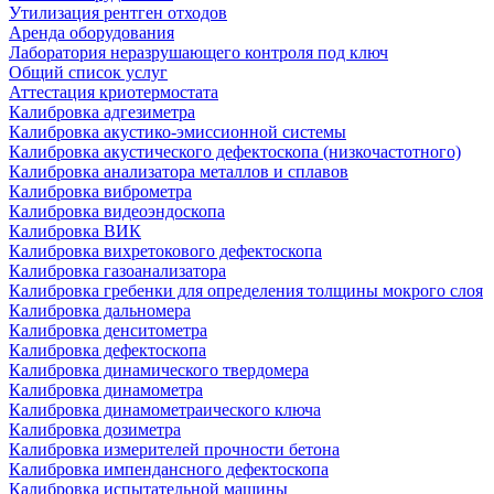
Утилизация рентген отходов
Аренда оборудования
Лаборатория неразрушающего контроля под ключ
Общий список услуг
Аттестация криотермостата
Калибровка адгезиметра
Калибровка акустико-эмиссионной системы
Калибровка акустического дефектоскопа (низкочастотного)
Калибровка анализатора металлов и сплавов
Калибровка виброметра
Калибровка видеоэндоскопа
Калибровка ВИК
Калибровка вихретокового дефектоскопа
Калибровка газоанализатора
Калибровка гребенки для определения толщины мокрого слоя
Калибровка дальномера
Калибровка денситометра
Калибровка дефектоскопа
Калибровка динамического твердомера
Калибровка динамометра
Калибровка динамометраического ключа
Калибровка дозиметра
Калибровка измерителей прочности бетона
Калибровка импендансного дефектоскопа
Калибровка испытательной машины