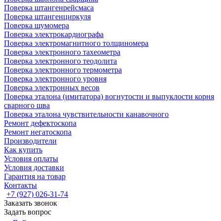
Поверка штангенрейсмаса
Поверка штангенциркуля
Поверка шумомера
Поверка электрокардиографа
Поверка электромагнитного толщиномера
Поверка электронного тахеометра
Поверка электронного теодолита
Поверка электронного термометра
Поверка электронного уровня
Поверка электронных весов
Поверка эталона (имитатора) вогнутости и выпуклости корня
сварного шва
Поверка эталона чувствительности канавочного
Ремонт дефектоскопа
Ремонт негатоскопа
Производители
Как купить
Условия оплаты
Условия доставки
Гарантия на товар
Контакты
+7 (927) 026-31-74
Заказать звонок
Задать вопрос