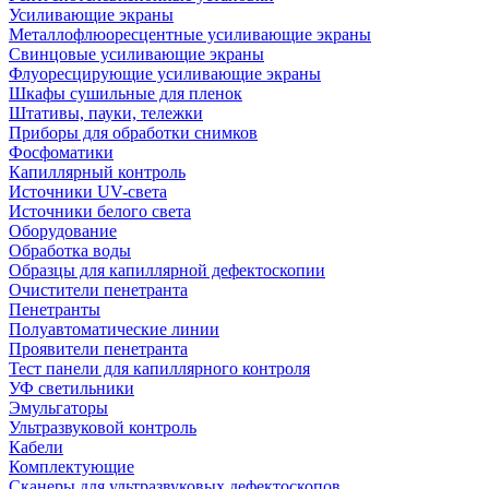
Усиливающие экраны
Металлофлюоресцентные усиливающие экраны
Свинцовые усиливающие экраны
Флуоресцирующие усиливающие экраны
Шкафы сушильные для пленок
Штативы, пауки, тележки
Приборы для обработки снимков
Фосфоматики
Капиллярный контроль
Источники UV-света
Источники белого света
Оборудование
Обработка воды
Образцы для капиллярной дефектоскопии
Очистители пенетранта
Пенетранты
Полуавтоматические линии
Проявители пенетранта
Тест панели для капиллярного контроля
УФ светильники
Эмульгаторы
Ультразвуковой контроль
Кабели
Комплектующие
Сканеры для ультразвуковых дефектоскопов