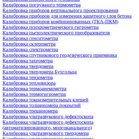
Калибровка погружного термометра
Калибровка приборов вертикального проектирования
Калибровка приборов для измерения защитного слоя бетона
Калибровка приборов комбинированных (ТКА-ПКМ)
Калибровка психрометрического гигрометра
Калибровка пьезоэлектрического преобразователя
Калибровка сенситометра
Калибровка склерометра
Калибровка спектрометра
Калибровка спутникового геодезического приемника
Калибровка тахеометра
Калибровка твердомера
Калибровка твердомера Бухгольца
Калибровка тензометра
Калибровка тепловизора
Калибровка термоанемометра
Калибровка термогигрометра
Калибровка токоизмерительных клещей
Калибровка толщиномера покрытий
Калибровка трещиномера
Калибровка ультразвукового дефектоскопа
Калибровка ультразвукового дефектоскопа
(автоматизированного, многоканального)
Калибровка ультразвукового твердомера
Калибровка ультразвукового толщиномера