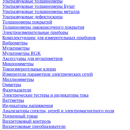
Ультразвуковые толщиномеры
Ультразвуковые толщиномеры Булат
Ультразвуковые толщиномеры металла
Ультразвуковые дефектоскопы
Толщиномеры покрытий
Толщиномеры лакокрасочного покрытия
Электроизмерительные приборы
Комплектующие для измерительных приборов
Виброметры
Мультиметры
Мультиметры RGK
Аксессуары для мультиметров
Микроомметры
Токоизмерительные клещи
Измерители параметров электрических сетей
Миллиомметры
Омметры
Фазоуказатели
Электрические тестеры и индикаторы тока
Ваттметры
Индикаторы напряжения
Анализаторы спектра, цепей и электромагнитного поля
Уцененный товар
Вихретоковый контроль
Вихретоковые преобразователи