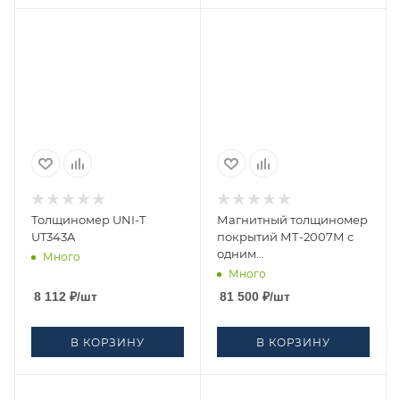
Толщиномер UNI-T
Магнитный толщиномер
UT343A
покрытий МТ-2007М с
одним
Много
преобразователем (ТМ2-
Много
01)
8 112
₽
/шт
81 500
₽
/шт
В КОРЗИНУ
В КОРЗИНУ