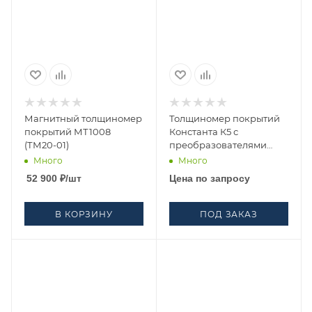
Магнитный толщиномер
Толщиномер покрытий
покрытий МТ1008
Константа К5 с
(ТМ20-01)
преобразователями
ИД2, ПД1
Много
Много
52 900
₽
/шт
Цена по запросу
В КОРЗИНУ
ПОД ЗАКАЗ