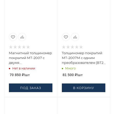
Магнитный толщиномер
Толщиномер покрытий
покрытий МТ-2007 с
МТ-2007М с одним
двумя
преобразователем (ВТ2-
преобразователями
01)
Нет в наличии
Много
70 850
₽
/шт
81 500
₽
/шт
ПОД ЗАКАЗ
В КОРЗИНУ