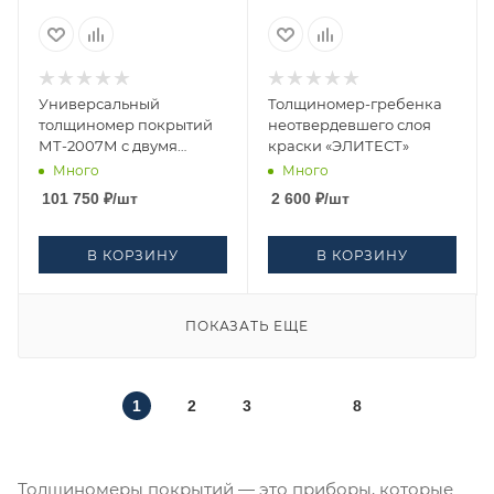
Универсальный
Толщиномер-гребенка
толщиномер покрытий
неотвердевшего слоя
МТ-2007М с двумя
краски «ЭЛИТЕСТ»
преобразователями
Много
Много
(ТМ20-01; ВТ2-01)
101 750
₽
/шт
2 600
₽
/шт
В КОРЗИНУ
В КОРЗИНУ
ПОКАЗАТЬ ЕЩЕ
1
2
3
8
Толщиномеры покрытий — это приборы, которые