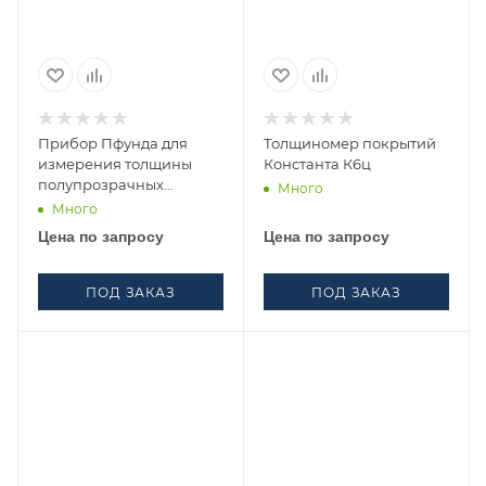
Прибор Пфунда для
Толщиномер покрытий
измерения толщины
Константа К6ц
полупрозрачных
Много
покрытий Elcometer
Много
3233/1
Цена по запросу
Цена по запросу
ПОД ЗАКАЗ
ПОД ЗАКАЗ