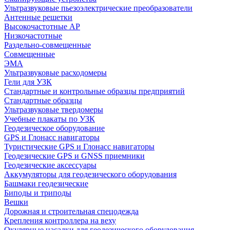
Ультразвуковые пьезоэлектрические преобразователи
Антенные решетки
Высокочастотные АР
Низкочастотные
Раздельно-совмещенные
Совмещенные
ЭМА
Ультразвуковые расходомеры
Гели для УЗК
Стандартные и контрольные образцы предприятий
Стандартные образцы
Ультразвуковые твердомеры
Учебные плакаты по УЗК
Геодезическое оборудование
GPS и Глонасс навигаторы
Туристические GPS и Глонасс навигаторы
Геодезические GPS и GNSS приемники
Геодезические аксессуары
Аккумуляторы для геодезического оборудования
Башмаки геодезические
Биподы и триподы
Вешки
Дорожная и строительная спецодежда
Крепления контроллера на веху
Окулярные насадки для геодезического оборудования