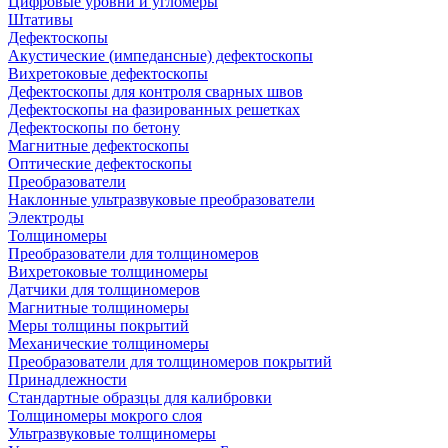
Цифровые уровни и угломеры
Штативы
Дефектоскопы
Акустические (импедансные) дефектоскопы
Вихретоковые дефектоскопы
Дефектоскопы для контроля сварных швов
Дефектоскопы на фазированных решетках
Дефектоскопы по бетону
Магнитные дефектоскопы
Оптические дефектоскопы
Преобразователи
Наклонные ультразвуковые преобразователи
Электроды
Толщиномеры
Преобразователи для толщиномеров
Вихретоковые толщиномеры
Датчики для толщиномеров
Магнитные толщиномеры
Меры толщины покрытий
Механические толщиномеры
Преобразователи для толщиномеров покрытий
Принадлежности
Стандартные образцы для калибровки
Толщиномеры мокрого слоя
Ультразвуковые толщиномеры