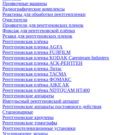
Проявочные машины
Радиографические комплексы
Реактивы для обработки рентгенпленки
Очистители
Проявители для рентгеновских пленок
Фиксаж для рентгеновской плёнки
Резаки для рентгеновских пленок
Рентгеновская плёнка
Рентгеновская пленка AGFA
Рентгеновская пленка FUJIFILM
Рентгеновская пленка KODAK Carestream Industrex
Рентгеновская пленка АСК-РЕНТГЕН
Рентгеновская пленка Литас
Рентгеновская пленка ТАСМА
Рентгеновская пленка ФОМАКС
Рентгеновская плёнка AIKE AK
Рентгеновская плёнка NDTQUAM HT400
Рентгеновские аппараты
Импульсный рентгеновский аппарат
Рентгеновские аппараты постоянного действия
Стационарные
Рентгеновские кроулеры
Рентгеновские томографы
Рентгенотелевизионные установки
Усиливающие экраны