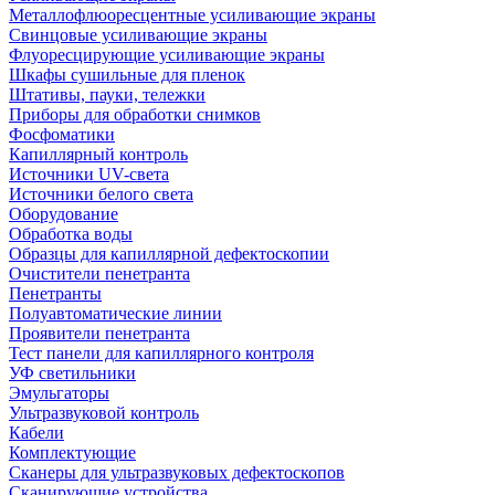
Металлофлюоресцентные усиливающие экраны
Свинцовые усиливающие экраны
Флуоресцирующие усиливающие экраны
Шкафы сушильные для пленок
Штативы, пауки, тележки
Приборы для обработки снимков
Фосфоматики
Капиллярный контроль
Источники UV-света
Источники белого света
Оборудование
Обработка воды
Образцы для капиллярной дефектоскопии
Очистители пенетранта
Пенетранты
Полуавтоматические линии
Проявители пенетранта
Тест панели для капиллярного контроля
УФ светильники
Эмульгаторы
Ультразвуковой контроль
Кабели
Комплектующие
Сканеры для ультразвуковых дефектоскопов
Сканирующие устройства