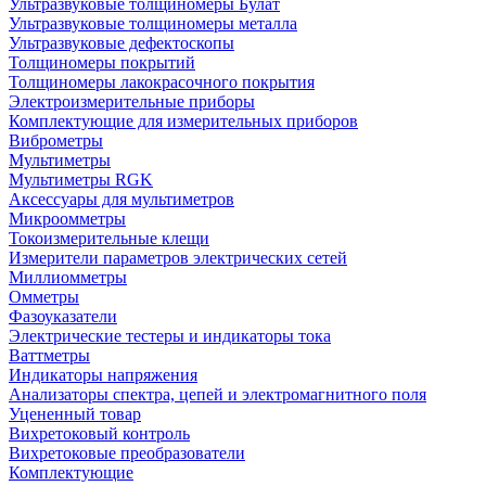
Ультразвуковые толщиномеры Булат
Ультразвуковые толщиномеры металла
Ультразвуковые дефектоскопы
Толщиномеры покрытий
Толщиномеры лакокрасочного покрытия
Электроизмерительные приборы
Комплектующие для измерительных приборов
Виброметры
Мультиметры
Мультиметры RGK
Аксессуары для мультиметров
Микроомметры
Токоизмерительные клещи
Измерители параметров электрических сетей
Миллиомметры
Омметры
Фазоуказатели
Электрические тестеры и индикаторы тока
Ваттметры
Индикаторы напряжения
Анализаторы спектра, цепей и электромагнитного поля
Уцененный товар
Вихретоковый контроль
Вихретоковые преобразователи
Комплектующие