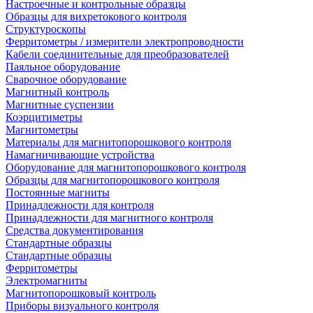
Настроечные и контрольные образцы
Образцы для вихретокового контроля
Структуроскопы
Ферритометры / измерители электропроводности
Кабели соединительные для преобразователей
Паяльное оборудование
Сварочное оборудование
Магнитный контроль
Магнитные суспензии
Коэрцитиметры
Магнитометры
Материалы для магнитопорошкового контроля
Намагничивающие устройства
Оборудование для магнитопорошкового контроля
Образцы для магнитопорошкового контроля
Постоянные магниты
Принадлежности для контроля
Принадлежности для магнитного контроля
Средства документирования
Стандартные образцы
Стандартные образцы
Ферритометры
Электромагниты
Магнитопорошковый контроль
Приборы визуального контроля