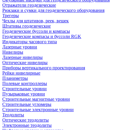
Отражатели геодезические
Рюкзаки и сумки для геодезического оборудования
Трегеры
Чехлы для штативов, реек, вешек
Штативы геодезические
Геодезические буссоли и компасы
Геодезические компасы и буссоли RGK
Индикаторы часового типа
Лазерные уровни
Нивелиры
Лазерные нивелиры
Оптические нивелиры
Приборы вертикального проектирования
Рейки нивелирные
Планиметры
Полевые контроллеры
Строительные уровни
Пузырьковые уровни
Строительные магнитные уровни
Строительные угломеры
Строительные электронные уровни
Теодолиты
Оптические теодолиты
Электронные теодолиты