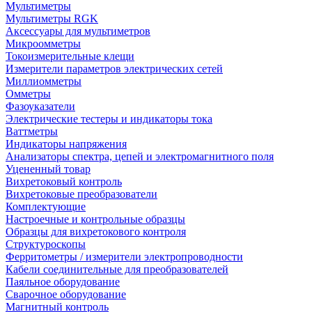
Мультиметры
Мультиметры RGK
Аксессуары для мультиметров
Микроомметры
Токоизмерительные клещи
Измерители параметров электрических сетей
Миллиомметры
Омметры
Фазоуказатели
Электрические тестеры и индикаторы тока
Ваттметры
Индикаторы напряжения
Анализаторы спектра, цепей и электромагнитного поля
Уцененный товар
Вихретоковый контроль
Вихретоковые преобразователи
Комплектующие
Настроечные и контрольные образцы
Образцы для вихретокового контроля
Структуроскопы
Ферритометры / измерители электропроводности
Кабели соединительные для преобразователей
Паяльное оборудование
Сварочное оборудование
Магнитный контроль