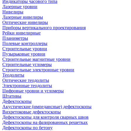
Индикаторы часового типа
Лазерные уровни
Нивелиры
Лазерные нивелиры
Оптические нивелиры
Приборы вертикального проектирования
Рейки нивелирные
Планиметры
Полевые контроллеры
Строительные уровни
Пузырьковые уровни
Строительные магнитные уровни
Строительные угломеры
Строительные электронные уровни
Теодолиты
Оптические теодолиты
Электронные теодолиты
Цифровые уровни и угломеры
Штативы
Дефектоскопы
Акустические (импедансные) дефектоскопы
Вихретоковые дефектоскопы
Дефектоскопы для контроля сварных швов
Дефектоскопы на фазированных решетках
Дефектоскопы по бетону