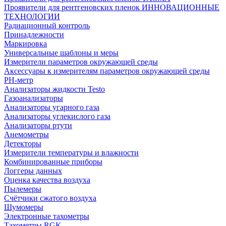
Проявители для рентгеновских пленок ИННОВАЦИОННЫЕ
ТЕХНОЛОГИИ
Радиационный контроль
Принадлежности
Маркировка
Универсальные шаблоны и меры
Измерители параметров окружающей среды
Аксессуары к измерителям параметров окружающей среды
PH-метр
Анализаторы жидкости Testo
Газоанализаторы
Анализаторы угарного газа
Анализаторы углекислого газа
Анализаторы ртути
Анемометры
Детекторы
Измерители температуры и влажности
Комбинированные приборы
Логгеры данных
Оценка качества воздуха
Пылемеры
Счётчики сжатого воздуха
Шумомеры
Электронные тахометры
Тахометры RGK