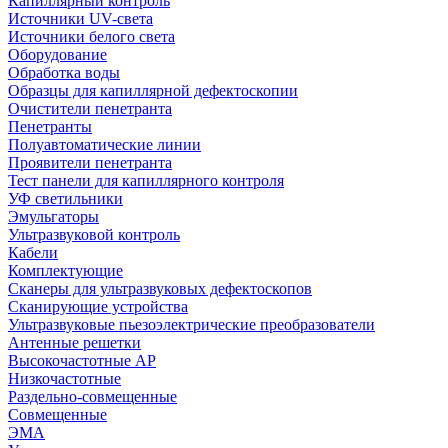
Капиллярный контроль
Источники UV-света
Источники белого света
Оборудование
Обработка воды
Образцы для капиллярной дефектоскопии
Очистители пенетранта
Пенетранты
Полуавтоматические линии
Проявители пенетранта
Тест панели для капиллярного контроля
УФ светильники
Эмульгаторы
Ультразвуковой контроль
Кабели
Комплектующие
Сканеры для ультразвуковых дефектоскопов
Сканирующие устройства
Ультразвуковые пьезоэлектрические преобразователи
Антенные решетки
Высокочастотные АР
Низкочастотные
Раздельно-совмещенные
Совмещенные
ЭМА