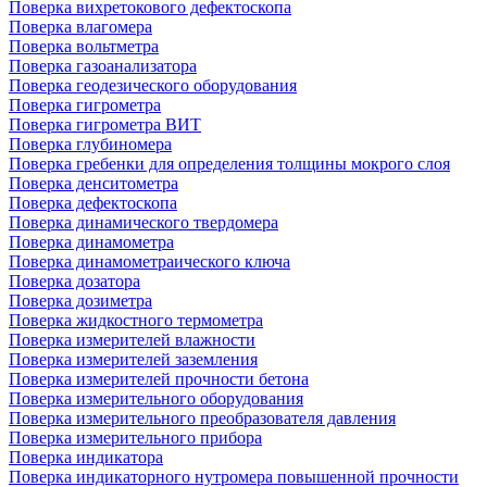
Поверка вихретокового дефектоскопа
Поверка влагомера
Поверка вольтметра
Поверка газоанализатора
Поверка геодезического оборудования
Поверка гигрометра
Поверка гигрометра ВИТ
Поверка глубиномера
Поверка гребенки для определения толщины мокрого слоя
Поверка денситометра
Поверка дефектоскопа
Поверка динамического твердомера
Поверка динамометра
Поверка динамометраического ключа
Поверка дозатора
Поверка дозиметра
Поверка жидкостного термометра
Поверка измерителей влажности
Поверка измерителей заземления
Поверка измерителей прочности бетона
Поверка измерительного оборудования
Поверка измерительного преобразователя давления
Поверка измерительного прибора
Поверка индикатора
Поверка индикаторного нутромера повышенной прочности