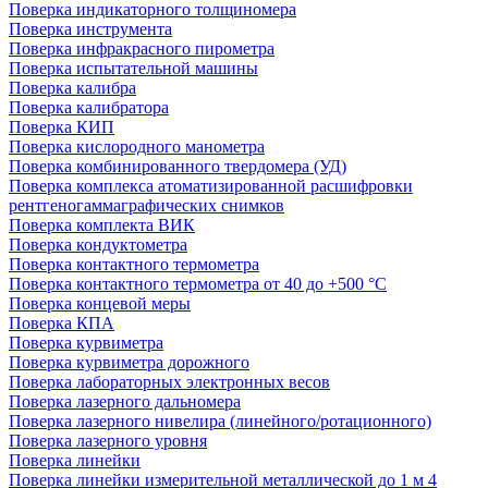
Поверка индикаторного толщиномера
Поверка инструмента
Поверка инфракрасного пирометра
Поверка испытательной машины
Поверка калибра
Поверка калибратора
Поверка КИП
Поверка кислородного манометра
Поверка комбинированного твердомера (УД)
Поверка комплекса атоматизированной расшифровки
рентгеногаммаграфических снимков
Поверка комплекта ВИК
Поверка кондуктометра
Поверка контактного термометра
Поверка контактного термометра от 40 до +500 °С
Поверка концевой меры
Поверка КПА
Поверка курвиметра
Поверка курвиметра дорожного
Поверка лабораторных электронных весов
Поверка лазерного дальномера
Поверка лазерного нивелира (линейного/ротационного)
Поверка лазерного уровня
Поверка линейки
Поверка линейки измерительной металлической до 1 м 4