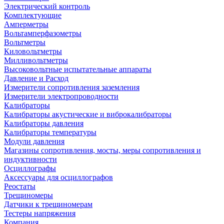
Электрический контроль
Комплектующие
Амперметры
Вольтамперфазометры
Вольтметры
Киловольтметры
Милливольтметры
Высоковольтные испытательные аппараты
Давление и Расход
Измерители сопротивления заземления
Измерители электропроводности
Калибраторы
Калибраторы акустические и виброкалибраторы
Калибраторы давления
Калибраторы температуры
Модули давления
Магазины сопротивления, мосты, меры сопротивления и
индуктивности
Осциллографы
Аксессуары для осциллографов
Реостаты
Трещиномеры
Датчики к трещиномерам
Тестеры напряжения
Компания