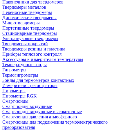
Наконечники для твердомеров
Твердомеры металлов
Переносные твердомеры
Динамические твердомеры
Микротвердомеры
Портативные твердомеры
Стационарные твердомеры
Ультразвуковые твердомеры
Твердомеры покрытий
Твердомеры резины и пластика
Приборы теплового контроля
Аксессуары к измерителям температуры
Температурные зонды
Гигрометры
Термогигрометры
Зонды для термометров контактных
Измерители - регистраторы
Пирометры
Пирометры RGK
Смарт-зонды
Смарт-зонды воздушные
Смарт-зонды воздушные высокоточные
Смарт-зонды давления атмосферного
Смарт-зонды для подключения термоэлектрического
преобразователя