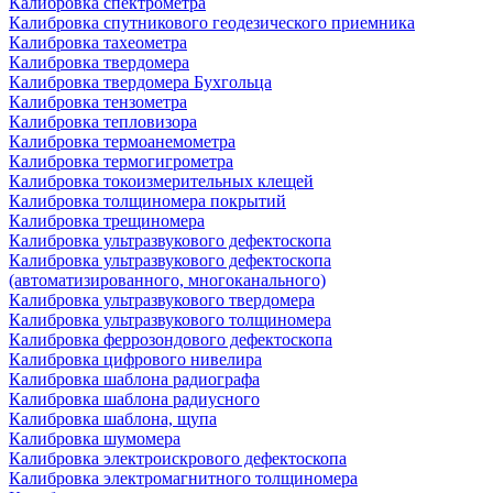
Калибровка спектрометра
Калибровка спутникового геодезического приемника
Калибровка тахеометра
Калибровка твердомера
Калибровка твердомера Бухгольца
Калибровка тензометра
Калибровка тепловизора
Калибровка термоанемометра
Калибровка термогигрометра
Калибровка токоизмерительных клещей
Калибровка толщиномера покрытий
Калибровка трещиномера
Калибровка ультразвукового дефектоскопа
Калибровка ультразвукового дефектоскопа
(автоматизированного, многоканального)
Калибровка ультразвукового твердомера
Калибровка ультразвукового толщиномера
Калибровка феррозондового дефектоскопа
Калибровка цифрового нивелира
Калибровка шаблона радиографа
Калибровка шаблона радиусного
Калибровка шаблона, щупа
Калибровка шумомера
Калибровка электроискрового дефектоскопа
Калибровка электромагнитного толщиномера