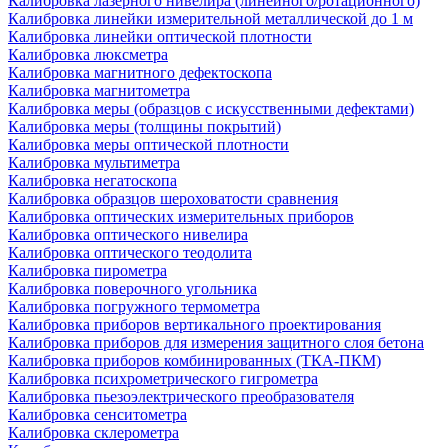
Калибровка лазерного нивелира (линейного/ротационного)
Калибровка линейки измерительной металлической до 1 м
Калибровка линейки оптической плотности
Калибровка люксметра
Калибровка магнитного дефектоскопа
Калибровка магнитометра
Калибровка меры (образцов с искусственными дефектами)
Калибровка меры (толщины покрытий)
Калибровка меры оптической плотности
Калибровка мультиметра
Калибровка негатоскопа
Калибровка образцов шероховатости сравнения
Калибровка оптических измерительных приборов
Калибровка оптического нивелира
Калибровка оптического теодолита
Калибровка пирометра
Калибровка поверочного угольника
Калибровка погружного термометра
Калибровка приборов вертикального проектирования
Калибровка приборов для измерения защитного слоя бетона
Калибровка приборов комбинированных (ТКА-ПКМ)
Калибровка психрометрического гигрометра
Калибровка пьезоэлектрического преобразователя
Калибровка сенситометра
Калибровка склерометра