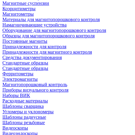
Магнитные суспензии
Коэрцитиметры
Магнитометры
Материалы для магнитопорошкового контроля
Намагничивающие устройства
Оборудование для магнитопорошкового контроля
Образцы для магнитопорошкового контроля
Постоянные магниты
Принадлежности для контроля
Принадлежности для магнитного контроля
Средства документирования
Стандартные образцы
Стандартные образцы
Ферритометры
Электромагниты
Магнитопорошковый контроль
Приборы визуального контроля
Наборы ВИК
Расходные материалы
Шаблоны сварщика
Угломеры и уклономеры
Шаблоны радиусные
Шаблоны резьбовые
Видеоскопы
Видеоэндоскопы