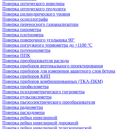
Поверка оптического нивелира
Поверка оптического теодолита
Поверка цилиндрического уровня
Поверка осциллографа
Поверка переносного газоанализатора
Поверка пирометра
Поверка плотномера
Поверка поверочного угольника 90°
Поверка погружного термометра до +1100 °С
Поверка потенциометра
Поверка ППК
Поверка преобразователя расхода
Поверка приборов вертикального проектирования
Поверка приборов для измерения защитного слоя бетона
Поверка приборов КИП
Поверка приборов комбинированных (ТКА-ПКМ)
Поверка профилометра
Поверка психрометрического гигрометра
Поверка пульсоксиметра
Поверка пьезоэлектрического преобразователя
Поверка радиометра
Поверка расходомера
Поверка рейки нивелирной
Поверка рейки нивелирной дорожной
Поверка рейки нивелирной телескопической