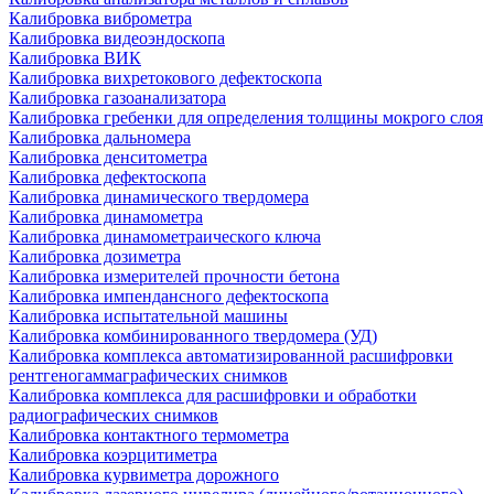
Калибровка виброметра
Калибровка видеоэндоскопа
Калибровка ВИК
Калибровка вихретокового дефектоскопа
Калибровка газоанализатора
Калибровка гребенки для определения толщины мокрого слоя
Калибровка дальномера
Калибровка денситометра
Калибровка дефектоскопа
Калибровка динамического твердомера
Калибровка динамометра
Калибровка динамометраического ключа
Калибровка дозиметра
Калибровка измерителей прочности бетона
Калибровка импендансного дефектоскопа
Калибровка испытательной машины
Калибровка комбинированного твердомера (УД)
Калибровка комплекса автоматизированной расшифровки
рентгеногаммаграфических снимков
Калибровка комплекса для расшифровки и обработки
радиографических снимков
Калибровка контактного термометра
Калибровка коэрцитиметра
Калибровка курвиметра дорожного