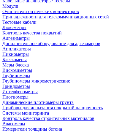
Кабельные анализаторы/ тестеры
Модули
Очистители оптических коннекторов
Принадлежности для телекоммуникационных сетей
Тестовые кабели
Люксметры
Контроль качества покрытий
Адгезиметры
Дополнительное оборудование для адгезимеров
Аппликаторы
Пикнометры
Блескомеры
Меры блеска
Вискозиметры
Глубиномеры
Глубиномеры микрометрические
Гриндометры
Интерферометры
Плотномеры
Динамические плотномеры грунта
Приборы для испытания покрытий на прочность
Системы мониторинга
Контроль качества строительных материалов
Влагомеры
Измерители толщины бетона