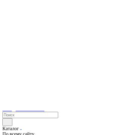
sales@tetacontrol.ru
Каталог
По всему сайту