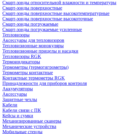
Смарт-зонды относительной влажности и температуры
Смарт-зонды поверхностные
Смарт-зонды поверхностные высокотемпературные
Смарт-зонды поверхностные высокоточные
Смарт-зонды погружаемые
Смарт-зонды погружаемые усиленные
Тепловизоры
Аксессуары для тепловизоров
Тепловизионные монокуляры
Тепловизионные прицелы и насадки
Тепловизоры RGK
Термоиндикаторы
Термометры (термогигрометры)
Термометры контактные
Контактные термометры RGK
Принадлежности для приборов контроля
Аккумуляторы
Аксессуары
Защитные чехлы
Кабели
Кабели связи с ПК
Кейсы и сумки
Механизированные сканеры
Механические устройства
Мобильные стенды