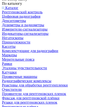
По каталогу
Каталог
Рентгеновский контроль
Цифровая радиография
Денситометры
Дозиметры и радиометры
Измерители-сигнализаторы
Индикаторы-сигнализаторы
Негатоскопы
Принадлежности
Кассеты
Комплектующие для радиографии
Маркеры
Мерительные пояса
Рамки
Эталоны чувствительности
Катушки
Проявочные машины
Радиографические комплексы
Реактивы для обработки рентгенпленки
Очистители
Проявители для рентгеновских пленок
Фиксаж для рентгеновской плёнки
Резаки для рентгеновских пленок
Рентгеновская плёнка