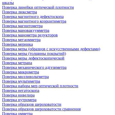
шкалы
Поверка линейки оптической плотности
Поверка люксметра
Поверка магнитного дефектоскопа
Поверка магнитного коэрцитиметра
Поверка магнитометра
Поверка мановакуумметра
Поверка манометра редукторов
Поверка мегаомметра
Поверка мерника
Поверка меры (образцов с искусственными дефектами)
Поверка меры (толщины покрытий)
Поверка меры дефектоскопической
Поверка метрана
Поверка механического адгезиметра
Поверка микрометра
Поверка милливольтметра
Поверка мультиметра
Поверка набора мер оптической плотности
Поверка негатоскопа
Поверка нивелира
Поверка нутромера
Поверка образцов шероховатости
Поверка образцов шероховатости сравнения
Поверка омметра