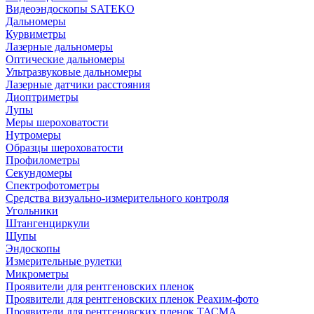
Видеоэндоскопы SATEKO
Дальномеры
Курвиметры
Лазерные дальномеры
Оптические дальномеры
Ультразвуковые дальномеры
Лазерные датчики расстояния
Диоптриметры
Лупы
Меры шероховатости
Нутромеры
Образцы шероховатости
Профилометры
Секундомеры
Спектрофотометры
Средства визуально-измерительного контроля
Угольники
Штангенциркули
Щупы
Эндоскопы
Измерительные рулетки
Микрометры
Проявители для рентгеновских пленок
Проявители для рентгеновских пленок Реахим-фото
Проявители для рентгеновских пленок ТАСМА