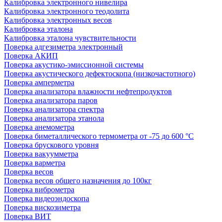
Калибровка электронного нивелира
Калибровка электронного теодолита
Калибровка электронных весов
Калибровка эталона
Калибровка эталона чувствительности
Поверка адгезиметра электронный
Поверка АКИП
Поверка акустико-эмиссионной системы
Поверка акустического дефектоскопа (низкочастотного)
Поверка амперметра
Поверка анализатора влажности нефтепродуктов
Поверка анализатора паров
Поверка анализатора спектра
Поверка анализатора этанола
Поверка анемометра
Поверка биметаллического термометра от -75 до 600 °С
Поверка брускового уровня
Поверка вакуумметра
Поверка варметра
Поверка весов
Поверка весов общего назначения до 100кг
Поверка виброметра
Поверка видеоэндоскопа
Поверка вискозиметра
Поверка ВИТ