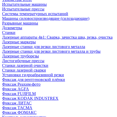
Испытательные машины
Испытательные прессы
Системы температурных испытаний
Машины силовоспроизводящие (силозадающие)
Разрывные машины
Дозиметры
Станки
Лазерные аппараты 4в1: Сварка, зачистка шва, резка, очистка
Лазерные маркеры
Лазерные станки для резки листового металла
Лазерные станки для резки листового металла и трубы
Лазерные труборезы
Листогибочные прессы
Станки лазерной очистки
Станки лазерной сварки
Установки гидроабразивной резки
Фиксаж для рентгеновской плёнки
Фиксаж Реахим-фото
Фиксаж AGFA
Фиксаж FUJIFILM
Фиксаж KODAK INDUSTREX
Фиксаж ЛИТАС
Фиксаж ТАСМА
Фиксаж ФОМАКС