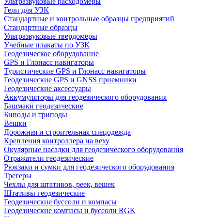
Ультразвуковые расходомеры
Гели для УЗК
Стандартные и контрольные образцы предприятий
Стандартные образцы
Ультразвуковые твердомеры
Учебные плакаты по УЗК
Геодезическое оборудование
GPS и Глонасс навигаторы
Туристические GPS и Глонасс навигаторы
Геодезические GPS и GNSS приемники
Геодезические аксессуары
Аккумуляторы для геодезического оборудования
Башмаки геодезические
Биподы и триподы
Вешки
Дорожная и строительная спецодежда
Крепления контроллера на веху
Окулярные насадки для геодезического оборудования
Отражатели геодезические
Рюкзаки и сумки для геодезического оборудования
Трегеры
Чехлы для штативов, реек, вешек
Штативы геодезические
Геодезические буссоли и компасы
Геодезические компасы и буссоли RGK