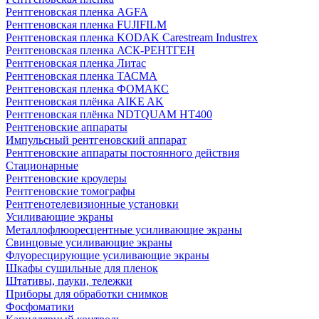
Рентгеновская пленка AGFA
Рентгеновская пленка FUJIFILM
Рентгеновская пленка KODAK Carestream Industrex
Рентгеновская пленка АСК-РЕНТГЕН
Рентгеновская пленка Литас
Рентгеновская пленка ТАСМА
Рентгеновская пленка ФОМАКС
Рентгеновская плёнка AIKE AK
Рентгеновская плёнка NDTQUAM HT400
Рентгеновские аппараты
Импульсный рентгеновский аппарат
Рентгеновские аппараты постоянного действия
Стационарные
Рентгеновские кроулеры
Рентгеновские томографы
Рентгенотелевизионные установки
Усиливающие экраны
Металлофлюоресцентные усиливающие экраны
Свинцовые усиливающие экраны
Флуоресцирующие усиливающие экраны
Шкафы сушильные для пленок
Штативы, пауки, тележки
Приборы для обработки снимков
Фосфоматики