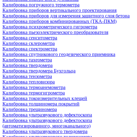
Калибровка погружного термометра
Калибровка приборов вертикального проектирования
Калибровка приборов для измерения защитного слоя бетона
Калибровка приборов комбинированных (ТКА-ПКМ)
Калибровка психрометрического гигрометра
Калибровка пьезоэлектрического преобразователя
Калибровка сенситометра
Калибровка склерометра
Калибровка спектрометра
Калибровка спутникового геодезического приемника
Калибровка тахеометра
Калибровка твердомера
Калибровка твердомера Бухгольца
Калибровка тензометра
Калибровка тепловизора
Калибровка термоанемометра
Калибровка термогигрометра
Калибровка токоизмерительных клещей
Калибровка толщиномера покрытий
Калибровка трещиномера
Калибровка ультразвукового дефектоскопа
Калибровка ультразвукового дефектоскопа
(автоматизированного, многоканального)
Калибровка ультразвукового твердомера
Калибровка ультразвукового толщиномера