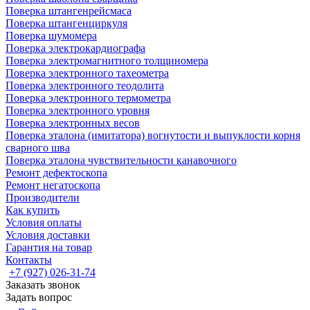
Поверка штангенрейсмаса
Поверка штангенциркуля
Поверка шумомера
Поверка электрокардиографа
Поверка электромагнитного толщиномера
Поверка электронного тахеометра
Поверка электронного теодолита
Поверка электронного термометра
Поверка электронного уровня
Поверка электронных весов
Поверка эталона (имитатора) вогнутости и выпуклости корня
сварного шва
Поверка эталона чувствительности канавочного
Ремонт дефектоскопа
Ремонт негатоскопа
Производители
Как купить
Условия оплаты
Условия доставки
Гарантия на товар
Контакты
+7 (927) 026-31-74
Заказать звонок
Задать вопрос