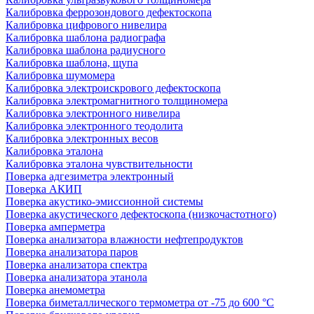
Калибровка феррозондового дефектоскопа
Калибровка цифрового нивелира
Калибровка шаблона радиографа
Калибровка шаблона радиусного
Калибровка шаблона, щупа
Калибровка шумомера
Калибровка электроискрового дефектоскопа
Калибровка электромагнитного толщиномера
Калибровка электронного нивелира
Калибровка электронного теодолита
Калибровка электронных весов
Калибровка эталона
Калибровка эталона чувствительности
Поверка адгезиметра электронный
Поверка АКИП
Поверка акустико-эмиссионной системы
Поверка акустического дефектоскопа (низкочастотного)
Поверка амперметра
Поверка анализатора влажности нефтепродуктов
Поверка анализатора паров
Поверка анализатора спектра
Поверка анализатора этанола
Поверка анемометра
Поверка биметаллического термометра от -75 до 600 °С