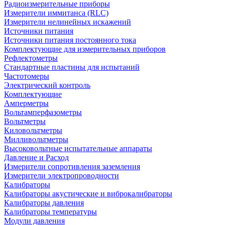
Радиоизмерительные приборы
Измерители иммитанса (RLC)
Измерители нелинейных искажений
Источники питания
Источники питания постоянного тока
Комплектующие для измерительных приборов
Рефлектометры
Стандартные пластины для испытаний
Частотомеры
Электрический контроль
Комплектующие
Амперметры
Вольтамперфазометры
Вольтметры
Киловольтметры
Милливольтметры
Высоковольтные испытательные аппараты
Давление и Расход
Измерители сопротивления заземления
Измерители электропроводности
Калибраторы
Калибраторы акустические и виброкалибраторы
Калибраторы давления
Калибраторы температуры
Модули давления