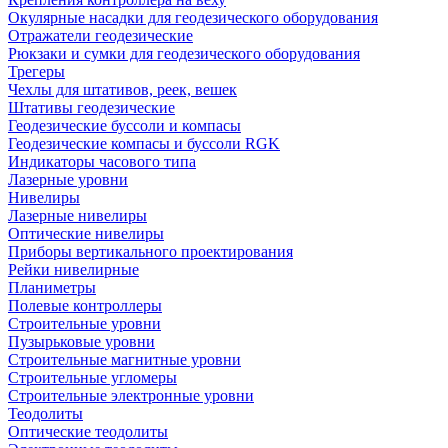
Окулярные насадки для геодезического оборудования
Отражатели геодезические
Рюкзаки и сумки для геодезического оборудования
Трегеры
Чехлы для штативов, реек, вешек
Штативы геодезические
Геодезические буссоли и компасы
Геодезические компасы и буссоли RGK
Индикаторы часового типа
Лазерные уровни
Нивелиры
Лазерные нивелиры
Оптические нивелиры
Приборы вертикального проектирования
Рейки нивелирные
Планиметры
Полевые контроллеры
Строительные уровни
Пузырьковые уровни
Строительные магнитные уровни
Строительные угломеры
Строительные электронные уровни
Теодолиты
Оптические теодолиты