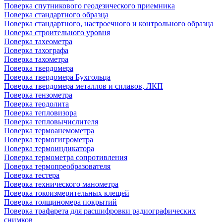
Поверка спутникового геодезического приемника
Поверка стандартного образца
Поверка стандартного, настроечного и контрольного образца
Поверка строительного уровня
Поверка тахеометра
Поверка тахографа
Поверка тахометра
Поверка твердомера
Поверка твердомера Бухгольца
Поверка твердомера металлов и сплавов, ЛКП
Поверка тензометра
Поверка теодолита
Поверка тепловизора
Поверка тепловычислителя
Поверка термоанемометра
Поверка термогигрометра
Поверка термоиндикатора
Поверка термометра сопротивления
Поверка термопреобразователя
Поверка тестера
Поверка технического манометра
Поверка токоизмерительных клещей
Поверка толщиномера покрытий
Поверка трафарета для расшифровки радиографических
снимков