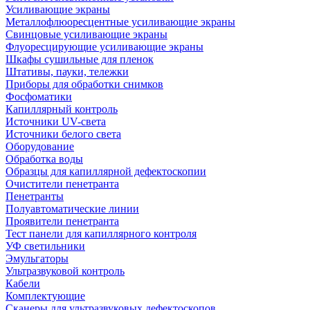
Усиливающие экраны
Металлофлюоресцентные усиливающие экраны
Свинцовые усиливающие экраны
Флуоресцирующие усиливающие экраны
Шкафы сушильные для пленок
Штативы, пауки, тележки
Приборы для обработки снимков
Фосфоматики
Капиллярный контроль
Источники UV-света
Источники белого света
Оборудование
Обработка воды
Образцы для капиллярной дефектоскопии
Очистители пенетранта
Пенетранты
Полуавтоматические линии
Проявители пенетранта
Тест панели для капиллярного контроля
УФ светильники
Эмульгаторы
Ультразвуковой контроль
Кабели
Комплектующие
Сканеры для ультразвуковых дефектоскопов