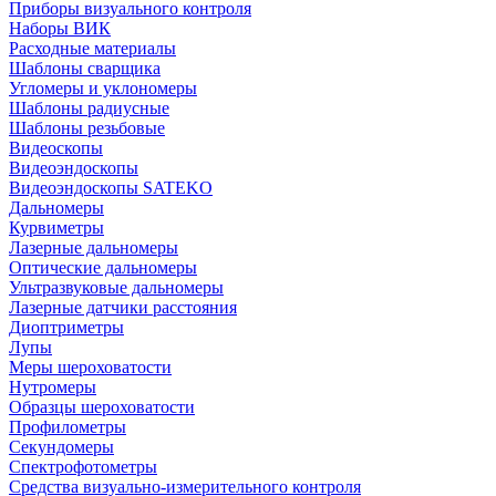
Приборы визуального контроля
Наборы ВИК
Расходные материалы
Шаблоны сварщика
Угломеры и уклономеры
Шаблоны радиусные
Шаблоны резьбовые
Видеоскопы
Видеоэндоскопы
Видеоэндоскопы SATEKO
Дальномеры
Курвиметры
Лазерные дальномеры
Оптические дальномеры
Ультразвуковые дальномеры
Лазерные датчики расстояния
Диоптриметры
Лупы
Меры шероховатости
Нутромеры
Образцы шероховатости
Профилометры
Секундомеры
Спектрофотометры
Средства визуально-измерительного контроля