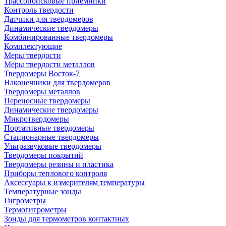
Трассопоисковые приемники
Контроль твердости
Датчики для твердомеров
Динамические твердомеры
Комбинированные твердомеры
Комплектующие
Меры твердости
Меры твердости металлов
Твердомеры Восток-7
Наконечники для твердомеров
Твердомеры металлов
Переносные твердомеры
Динамические твердомеры
Микротвердомеры
Портативные твердомеры
Стационарные твердомеры
Ультразвуковые твердомеры
Твердомеры покрытий
Твердомеры резины и пластика
Приборы теплового контроля
Аксессуары к измерителям температуры
Температурные зонды
Гигрометры
Термогигрометры
Зонды для термометров контактных