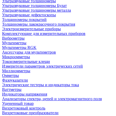
Ультразвуковые толщиномеры
Ультразвуковые толщиномеры Булат
Ультразвуковые толщиномеры металла
Ультразвуковые дефектоскопы
Толщиномеры покрытий
Толщиномеры лакокрасочного покрытия
Электроизмерительные приборы
Комплектующие для измерительных приборов
Виброметры
Мультиметры
Мультиметры RGK
Аксессуары для мультиметров
Микроомметры
Токоизмерительные клещи
Измерители параметров электрических сетей
Миллиомметры
Омметры
Фазоуказатели
Электрические тестеры и индикаторы тока
Ваттметры
Индикаторы напряжения
Анализаторы спектра, цепей и электромагнитного поля
Уцененный товар
Вихретоковый контроль
Вихретоковые преобразователи