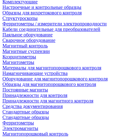
Комплектующие
Настроечные и контрольные образцы
Образцы для вихретокового контроля
Структуроскопы
Ферритометры / измерители электропроводности
Кабели соединительные для преобразователей
Паяльное оборудование
Сварочное оборудование
Магнитный контроль
Магнитные суспензии
Коэрцитиметры
Магнитометры
Материалы для магнитопорошкового контроля
Намагничивающие устройства
Оборудование для магнитопорошкового контроля
Образцы для магнитопорошкового контроля
Постоянные магниты
Принадлежности для контроля
Принадлежности для магнитного контроля
Средства документирования
Стандартные образцы
Стандартные образцы
Ферритометры
Электромагниты
Магнитопорошковый контроль