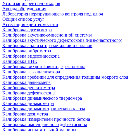
Утилизация рентген отходов
Аренда оборудования
Лаборатория неразрушающего контроля под ключ
Общий список услуг
Аттестация криотермостата
Калибровка адгезиметра
Калибровка акустико-эмиссионной системы
Калибровка акустического дефектоскопа (низкочастотного)
Калибровка анализатора металлов и сплавов
Калибровка виброметра
Калибровка видеоэндоскопа
Калибровка ВИК
Калибровка вихретокового дефектоскопа
Калибровка газоанализатора
Калибровка гребенки для определения толщины мокрого слоя
Калибровка дальномера
Калибровка денситометра
Калибровка дефектоскопа
Калибровка динамического твердомера
Калибровка динамометра
Калибровка динамометраического ключа
Калибровка дозиметра
Калибровка измерителей прочности бетона
Калибровка импендансного дефектоскопа
Калибровка испытательной машины