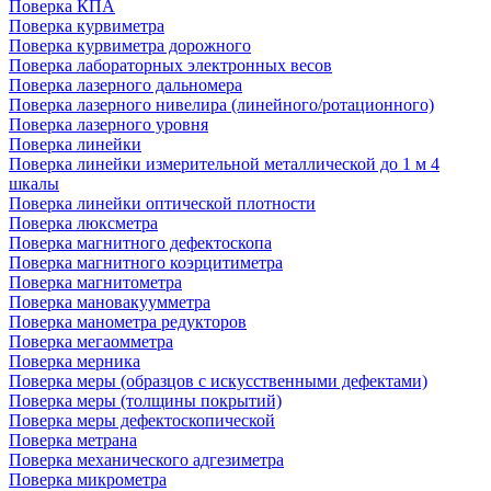
Поверка КПА
Поверка курвиметра
Поверка курвиметра дорожного
Поверка лабораторных электронных весов
Поверка лазерного дальномера
Поверка лазерного нивелира (линейного/ротационного)
Поверка лазерного уровня
Поверка линейки
Поверка линейки измерительной металлической до 1 м 4
шкалы
Поверка линейки оптической плотности
Поверка люксметра
Поверка магнитного дефектоскопа
Поверка магнитного коэрцитиметра
Поверка магнитометра
Поверка мановакуумметра
Поверка манометра редукторов
Поверка мегаомметра
Поверка мерника
Поверка меры (образцов с искусственными дефектами)
Поверка меры (толщины покрытий)
Поверка меры дефектоскопической
Поверка метрана
Поверка механического адгезиметра
Поверка микрометра