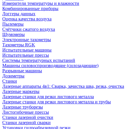
Измерители температуры и влажности
Комбинированные приборы
Логгеры данных
Оценка качества воздуха
Пылемеры
Счётчики сжатого воздуха
Шумомеры
Электронные тахометры
Тахометры RGK
Испытательные машины
Испытательные прессы
Системы температурных испытаний
Машины силовоспроизводящие (силозадающие)
Разрывные машины
Дозиметры
Станки
Лазерные аппараты 4в1: Сварка, зачистка шва, резка, очистка
Лазерные маркеры
Лазерные станки для резки листового металла
Лазерные станки для резки листового металла и трубы
Лазерные труборезы
Листогибочные прессы
Станки лазерной очистки
Станки лазерной сварки
Установки гидроабразивной резки