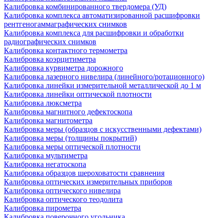
Калибровка комбинированного твердомера (УД)
Калибровка комплекса автоматизированной расшифровки
рентгеногаммаграфических снимков
Калибровка комплекса для расшифровки и обработки
радиографических снимков
Калибровка контактного термометра
Калибровка коэрцитиметра
Калибровка курвиметра дорожного
Калибровка лазерного нивелира (линейного/ротационного)
Калибровка линейки измерительной металлической до 1 м
Калибровка линейки оптической плотности
Калибровка люксметра
Калибровка магнитного дефектоскопа
Калибровка магнитометра
Калибровка меры (образцов с искусственными дефектами)
Калибровка меры (толщины покрытий)
Калибровка меры оптической плотности
Калибровка мультиметра
Калибровка негатоскопа
Калибровка образцов шероховатости сравнения
Калибровка оптических измерительных приборов
Калибровка оптического нивелира
Калибровка оптического теодолита
Калибровка пирометра
Калибровка поверочного угольника