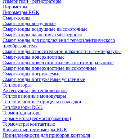
Измерители - регистраторы
Пирометры
Пирометры RGK
Смарт-зонды
Смарт-зонды воздушные
Смарт-зонды воздушные высокоточные
Смарт-зонды давления атмосферного
Смарт-зонды для подключения термоэлектрического
преобразователя
Смарт-зонды относительной влажности и температуры
Смарт-зонды поверхностные
Смарт-зонды поверхностные высокотемпературные
Смарт-зонды поверхностные высокоточные
Смарт-зонды погружаемые
Смарт-зонды погружаемые усиленные
Тепловизоры
Аксессуары для тепловизоров
Тепловизионные монокуляры
Тепловизионные прицелы и насадки
Тепловизоры RGK
Термоиндикаторы
Термометры (термогигрометры)
Термометры контактные
Контактные термометры RGK
Принадлежности для приборов контроля