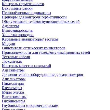
Контроль герметичности
Вакуумные рамки
Пеноплёночные индикаторы
Приборы для контроля герметичности
Обслуживание телекоммуникационных сетей
Адаптеры
Видеомикроскопы
Зачистка проводов
Кабельные анализаторы/ тестеры
Модули
Очистители оптических коннекторов
Принадлежности для телекоммуникационных сетей
Тестовые кабели
Люксметры
Контроль качества покрытий
Адгезиметры
Дополнительное оборудование для адгезимеров
Аппликаторы
Пикнометры
Блескомеры
Меры блеска
Вискозиметры
Глубиномеры
Глубиномеры микрометрические
Гриндометры