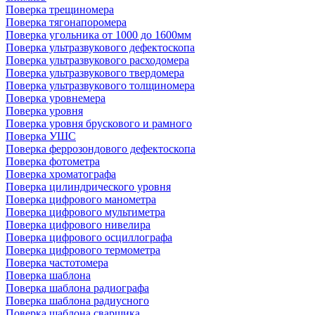
Поверка трещиномера
Поверка тягонапоромера
Поверка угольника от 1000 до 1600мм
Поверка ультразвукового дефектоскопа
Поверка ультразвукового расходомера
Поверка ультразвукового твердомера
Поверка ультразвукового толщиномера
Поверка уровнемера
Поверка уровня
Поверка уровня брускового и рамного
Поверка УШС
Поверка феррозондового дефектоскопа
Поверка фотометра
Поверка хроматографа
Поверка цилиндрического уровня
Поверка цифрового манометра
Поверка цифрового мультиметра
Поверка цифрового нивелира
Поверка цифрового осциллографа
Поверка цифрового термометра
Поверка частотомера
Поверка шаблона
Поверка шаблона радиографа
Поверка шаблона радиусного
Поверка шаблона сварщика