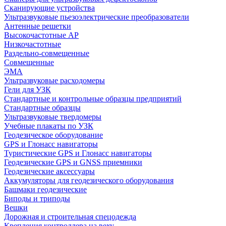
Сканирующие устройства
Ультразвуковые пьезоэлектрические преобразователи
Антенные решетки
Высокочастотные АР
Низкочастотные
Раздельно-совмещенные
Совмещенные
ЭМА
Ультразвуковые расходомеры
Гели для УЗК
Стандартные и контрольные образцы предприятий
Стандартные образцы
Ультразвуковые твердомеры
Учебные плакаты по УЗК
Геодезическое оборудование
GPS и Глонасс навигаторы
Туристические GPS и Глонасс навигаторы
Геодезические GPS и GNSS приемники
Геодезические аксессуары
Аккумуляторы для геодезического оборудования
Башмаки геодезические
Биподы и триподы
Вешки
Дорожная и строительная спецодежда
Крепления контроллера на веху