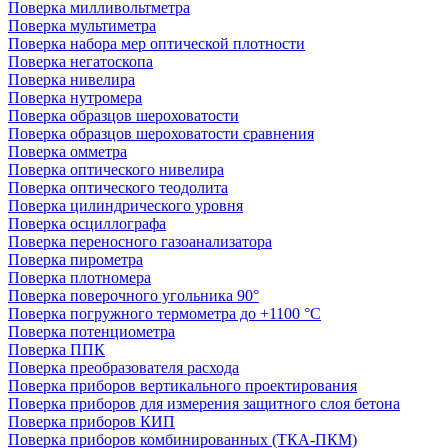
Поверка милливольтметра
Поверка мультиметра
Поверка набора мер оптической плотности
Поверка негатоскопа
Поверка нивелира
Поверка нутромера
Поверка образцов шероховатости
Поверка образцов шероховатости сравнения
Поверка омметра
Поверка оптического нивелира
Поверка оптического теодолита
Поверка цилиндрического уровня
Поверка осциллографа
Поверка переносного газоанализатора
Поверка пирометра
Поверка плотномера
Поверка поверочного угольника 90°
Поверка погружного термометра до +1100 °С
Поверка потенциометра
Поверка ППК
Поверка преобразователя расхода
Поверка приборов вертикального проектирования
Поверка приборов для измерения защитного слоя бетона
Поверка приборов КИП
Поверка приборов комбинированных (ТКА-ПКМ)