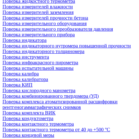
Поверка жидкостного термометра
Поверка измерителей влажности
Поверка измерителей заземления
Поверка измерителей прочности бетона
Поверка измерительного оборудования
Поверка измерительного преобразователя давления
Поверка измерительного прибора
Поверка индикатора
Поверка индикаторного нутромера повышенной прочности
Поверка индикаторного толщиномера
Поверка инструмента
Поверка инфракрасного пирометра
Поверка испытательной машины
Поверка калибра
Поверка калибратора
Поверка КИП
Поверка кислородного манометра
Поверка комбинированного твердомера (УД)
Поверка комплекса атоматизированной расшифровки
рентгеногаммаграфических снимков
Поверка комплекта ВИК
Поверка кондуктометра
Поверка контактного термометра
Поверка контактного термометра от 40 до +500 °С
Поверка концевой меры