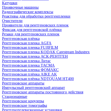
Катушки
Проявочные машины
Радиографические комплексы
Реактивы для обработки рентгенпленки
Очистители
Проявители для рентгеновских пленок
Фиксаж для рентгеновской плёнки
Резаки для рентгеновских пленок
Рентгеновская плёнка
Рентгеновская пленка AGFA
Рентгеновская пленка FUJIFILM
Рентгеновская пленка KODAK Carestream Industrex
Рентгеновская пленка АСК-РЕНТГЕН
Рентгеновская пленка Литас
Рентгеновская пленка ТАСМА
Рентгеновская пленка ФОМАКС
Рентгеновская плёнка AIKE AK
Рентгеновская плёнка NDTQUAM HT400
Рентгеновские аппараты
Импульсный рентгеновский аппарат
Рентгеновские аппараты постоянного действия
Стационарные
Рентгеновские кроулеры
Рентгеновские томографы
Рентгенотелевизионные установки