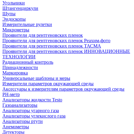
Угольники
Штангенциркули
Щупы
Эндоскопы
Измерительные рулетки
Микрометры
Проявители для рентгеновских пленок
Проявители для рентгеновских пленок Реахим-фото
Проявители для рентгеновских пленок ТАСМА
Проявители для рентгеновских пленок ИННОВАЦИОННЫЕ
ТЕХНОЛОГИИ
Радиационный контроль
Принадлежности
Маркировка
Универсальные шаблоны и меры
Измерители параметров окружающей среды
Аксессуары к измерителям параметров окружающей среды
PH-метр
Анализаторы жидкости Testo
Газоанализаторы
Анализаторы угарного газа
Анализаторы углекислого газа
Анализаторы ртути
Анемометры
Детекторы