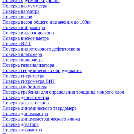
Поверка брускового уровня
Поверка вакуумметра
Поверка варметра
Поверка весов
Поверка весов общего назначения до 100кг
Поверка виброметра
Поверка видеоэндоскопа
Поверка вискозиметра
Поверка ВИТ
Поверка вихретокового дефектоскопа
Поверка влагомера
Поверка вольтметра
Поверка газоанализатора
Поверка геодезического оборудования
Поверка гигрометра
Поверка гигрометра ВИТ
Поверка глубиномера
Поверка гребенки для определения толщины мокрого слоя
Поверка денситометра
Поверка дефектоскопа
Поверка динамического твердомера
Поверка динамометра
Поверка динамометраического ключа
Поверка дозатора
Поверка дозиметра