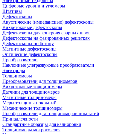
Электронные теодолиты
Цифровые уровни и угломеры
Штативы
Дефектоскопы
Акустические (импедансные) дефектоскопы
Вихретоковые дефектоскопы
Дефектоскопы для контроля сварных швов
Дефектоскопы на фазированных решетках
Дефектоскопы по бетону
Магнитные дефектоскопы
Оптические дефектоскопы
Преобразователи
Наклонные ультразвуковые преобразователи
Электроды
Толщиномеры
Преобразователи для толщиномеров
Вихретоковые толщиномеры
Датчики для толщиномеров
Магнитные толщиномеры
Меры толщины покрытий
Механические толщиномеры
Преобразователи для толщиномеров покрытий
Принадлежности
Стандартные образцы для калибровки
Толщиномеры мокрого слоя