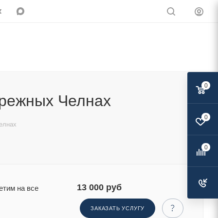
0
ережных Челнах
0
Поделиться:
елнах
0
13 000 руб
етим на все
ЗАКАЗАТЬ УСЛУГУ