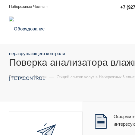
Набережные Челны
+7 (927
sales@tetacontrol.ru
Поверка анализатора влаж
—
—
Главная
Услуги
Общий список услуг в Набережных Челна
Оформите 
интересу