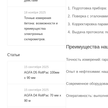
действии
Подготовка прибора: 
18 ноября 2025
Поверка с эталонами
Точные измерения
бетона: возможности и
Корректировка парам
преимущества
Выдача протокола: п
электронных
склерометров.
Преимущества на
Статьи
Точность измерений: га
15 сентября 2025
Опыт в нефтехимии: наш
AGFA D5 RollPac 100мм
х 90 мм
Современное оборудован
15 сентября 2025
Оперативность: выполняе
AGFA D4 RollPac 70 мм x
90 м