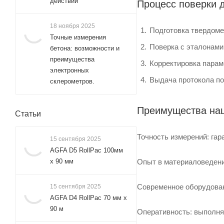
действии
Процесс поверки 
18 ноября 2025
Подготовка твердоме
Точные измерения
Поверка с эталонами
бетона: возможности и
преимущества
Корректировка парам
электронных
Выдача протокола по
склерометров.
Преимущества на
Статьи
Точность измерений: га
15 сентября 2025
AGFA D5 RollPac 100мм
х 90 мм
Опыт в материаловедени
Современное оборудован
15 сентября 2025
AGFA D4 RollPac 70 мм x
90 м
Оперативность: выполня