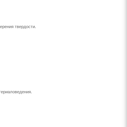
ерения твердости.
териаловедения.