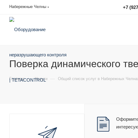
Набережные Челны
+7 (927
sales@tetacontrol.ru
Поверка динамического тв
—
—
Главная
Услуги
Общий список услуг в Набережных Челна
Оформите 
интересу