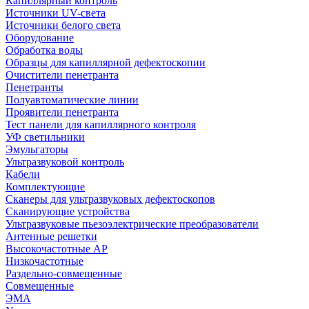
Капиллярный контроль
Источники UV-света
Источники белого света
Оборудование
Обработка воды
Образцы для капиллярной дефектоскопии
Очистители пенетранта
Пенетранты
Полуавтоматические линии
Проявители пенетранта
Тест панели для капиллярного контроля
УФ светильники
Эмульгаторы
Ультразвуковой контроль
Кабели
Комплектующие
Сканеры для ультразвуковых дефектоскопов
Сканирующие устройства
Ультразвуковые пьезоэлектрические преобразователи
Антенные решетки
Высокочастотные АР
Низкочастотные
Раздельно-совмещенные
Совмещенные
ЭМА