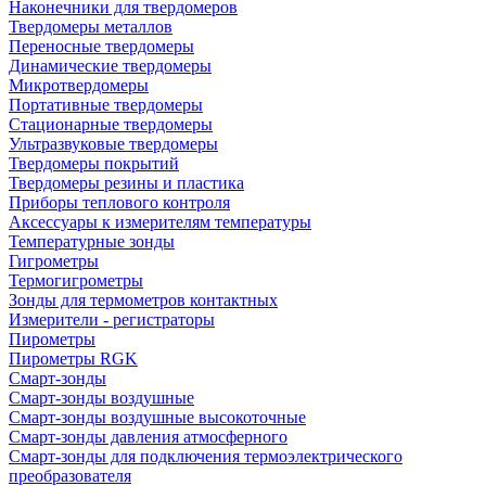
Наконечники для твердомеров
Твердомеры металлов
Переносные твердомеры
Динамические твердомеры
Микротвердомеры
Портативные твердомеры
Стационарные твердомеры
Ультразвуковые твердомеры
Твердомеры покрытий
Твердомеры резины и пластика
Приборы теплового контроля
Аксессуары к измерителям температуры
Температурные зонды
Гигрометры
Термогигрометры
Зонды для термометров контактных
Измерители - регистраторы
Пирометры
Пирометры RGK
Смарт-зонды
Смарт-зонды воздушные
Смарт-зонды воздушные высокоточные
Смарт-зонды давления атмосферного
Смарт-зонды для подключения термоэлектрического
преобразователя