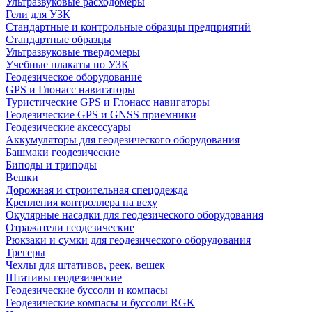
Ультразвуковые расходомеры
Гели для УЗК
Стандартные и контрольные образцы предприятий
Стандартные образцы
Ультразвуковые твердомеры
Учебные плакаты по УЗК
Геодезическое оборудование
GPS и Глонасс навигаторы
Туристические GPS и Глонасс навигаторы
Геодезические GPS и GNSS приемники
Геодезические аксессуары
Аккумуляторы для геодезического оборудования
Башмаки геодезические
Биподы и триподы
Вешки
Дорожная и строительная спецодежда
Крепления контроллера на веху
Окулярные насадки для геодезического оборудования
Отражатели геодезические
Рюкзаки и сумки для геодезического оборудования
Трегеры
Чехлы для штативов, реек, вешек
Штативы геодезические
Геодезические буссоли и компасы
Геодезические компасы и буссоли RGK