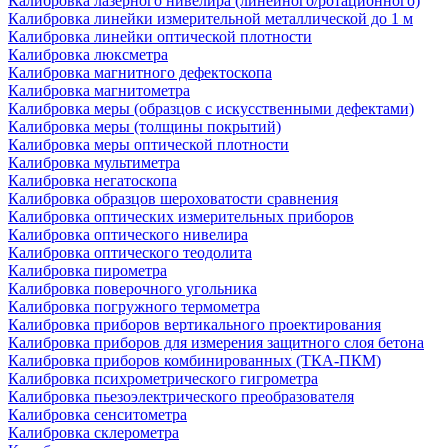
Калибровка лазерного нивелира (линейного/ротационного)
Калибровка линейки измерительной металлической до 1 м
Калибровка линейки оптической плотности
Калибровка люксметра
Калибровка магнитного дефектоскопа
Калибровка магнитометра
Калибровка меры (образцов с искусственными дефектами)
Калибровка меры (толщины покрытий)
Калибровка меры оптической плотности
Калибровка мультиметра
Калибровка негатоскопа
Калибровка образцов шероховатости сравнения
Калибровка оптических измерительных приборов
Калибровка оптического нивелира
Калибровка оптического теодолита
Калибровка пирометра
Калибровка поверочного угольника
Калибровка погружного термометра
Калибровка приборов вертикального проектирования
Калибровка приборов для измерения защитного слоя бетона
Калибровка приборов комбинированных (ТКА-ПКМ)
Калибровка психрометрического гигрометра
Калибровка пьезоэлектрического преобразователя
Калибровка сенситометра
Калибровка склерометра