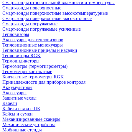
Смарт-зонды относительной влажности и температуры
Смарт-зонды поверхностные
Смарт-зонды поверхностные высокотемпературные
Смарт-зонды поверхностные высокоточные
Смарт-зонды погружаемые
Смарт-зонды погружаемые усиленные
Тепловизоры
Аксессуары для тепловизоров
Тепловизионные монокуляры
Тепловизионные прицелы и насадки
Тепловизоры RGK
Термоиндикаторы
Термометры (термогигрометры)
Термометры контактные
Контактные термометры RGK
Принадлежности для приборов контроля
Аккумуляторы
Аксессуары
Защитные чехлы
Кабели
Кабели связи с ПК
Кейсы и сумки
Механизированные сканеры
Механические устройства
Мобильные стенды