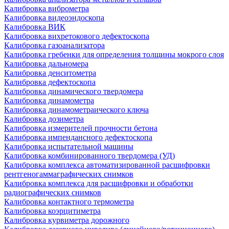
Калибровка виброметра
Калибровка видеоэндоскопа
Калибровка ВИК
Калибровка вихретокового дефектоскопа
Калибровка газоанализатора
Калибровка гребенки для определения толщины мокрого слоя
Калибровка дальномера
Калибровка денситометра
Калибровка дефектоскопа
Калибровка динамического твердомера
Калибровка динамометра
Калибровка динамометраического ключа
Калибровка дозиметра
Калибровка измерителей прочности бетона
Калибровка импендансного дефектоскопа
Калибровка испытательной машины
Калибровка комбинированного твердомера (УД)
Калибровка комплекса автоматизированной расшифровки
рентгеногаммаграфических снимков
Калибровка комплекса для расшифровки и обработки
радиографических снимков
Калибровка контактного термометра
Калибровка коэрцитиметра
Калибровка курвиметра дорожного