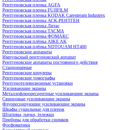
Рентгеновская пленка AGFA
Рентгеновская пленка FUJIFILM
Рентгеновская пленка KODAK Carestream Industrex
Рентгеновская пленка АСК-РЕНТГЕН
Рентгеновская пленка Литас
Рентгеновская пленка ТАСМА
Рентгеновская пленка ФОМАКС
Рентгеновская плёнка AIKE AK
Рентгеновская плёнка NDTQUAM HT400
Рентгеновские аппараты
Импульсный рентгеновский аппарат
Рентгеновские аппараты постоянного действия
Стационарные
Рентгеновские кроулеры
Рентгеновские томографы
Рентгенотелевизионные установки
Усиливающие экраны
Металлофлюоресцентные усиливающие экраны
Свинцовые усиливающие экраны
Флуоресцирующие усиливающие экраны
Шкафы сушильные для пленок
Штативы, пауки, тележки
Приборы для обработки снимков
Фосфоматики