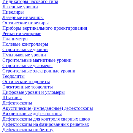
Индикаторы часового типа
Лазерные уровни
Нивелиры
Лазерные нивелиры
Оптические нивелиры
Приборы вертикального проектирования
Рейки нивелирные
Планиметры
Полевые контроллеры
Строительные уровни
Пузырьковые уровни
Строительные магнитные уровни
Строительные угломеры
Строительные электронные уровни
Теодолиты
Оптические теодолиты
Электронные теодолиты
Цифровые уровни и угломеры
Штативы
Дефектоскопы
Акустические (импедансные) дефектоскопы
Вихретоковые дефектоскопы
Дефектоскопы для контроля сварных швов
Дефектоскопы на фазированных решетках
Дефектоскопы по бетону