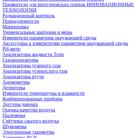
Проявители для рентгеновских пленок ИННОВАЦИОННЫЕ
ТЕХНОЛОГИИ
Радиационный контроль
Принадлежности
Маркировка
Универсальные шаблоны и меры
Измерители параметров окружающей среды
Аксессуары к измерителям параметров окружающей среды
PH-метр
Анализаторы жидкости Testo
Газоанализаторы
Анализаторы угарного газа
Анализаторы углекислого газа
Анализаторы ртути
Анемометры
Детекторы
Измерители температуры и влажности
Комбинированные приборы
Логгеры данных
Оценка качества воздуха
Пылемеры
Счётчики сжатого воздуха
Шумомеры
Электронные тахометры
Тахометры RGK