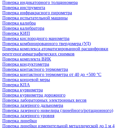
Поверка индикаторного толщиномера
Поверка инструмента
Поверка инфракрасного пирометра
Поверка испытательной машины
Поверка калибра
Поверка калибратора
Поверка КИП
Поверка кислородного манометра
Поверка комбинированного твердомера (УД)
Поверка комплекса атоматизированной расшифровки
рентгеногаммаграфических снимков
Поверка комплекта ВИК
Поверка кондуктометра
Поверка контактного термометра
Поверка контактного термометра от 40 до +500 °С
Поверка концевой меры
Поверка КПА
Поверка курвиметра
Поверка курвиметра дорожного
Поверка лабораторных электронных весов
Поверка лазерного дальномера
Поверка лазерного нивелира (линейного/ротационного)
Поверка лазерного уровня
Поверка линейки
Поверка линейки измерительной металлической до 1 м 4