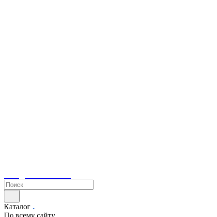
sales@tetacontrol.ru
Каталог
По всему сайту