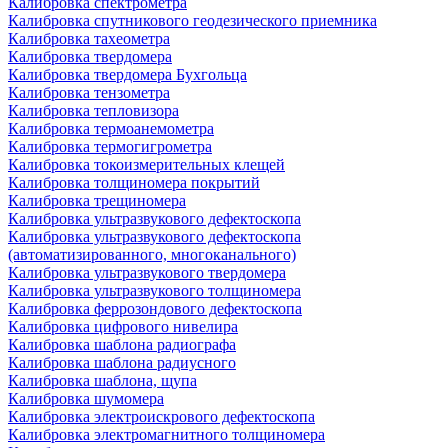
Калибровка спектрометра
Калибровка спутникового геодезического приемника
Калибровка тахеометра
Калибровка твердомера
Калибровка твердомера Бухгольца
Калибровка тензометра
Калибровка тепловизора
Калибровка термоанемометра
Калибровка термогигрометра
Калибровка токоизмерительных клещей
Калибровка толщиномера покрытий
Калибровка трещиномера
Калибровка ультразвукового дефектоскопа
Калибровка ультразвукового дефектоскопа
(автоматизированного, многоканального)
Калибровка ультразвукового твердомера
Калибровка ультразвукового толщиномера
Калибровка феррозондового дефектоскопа
Калибровка цифрового нивелира
Калибровка шаблона радиографа
Калибровка шаблона радиусного
Калибровка шаблона, щупа
Калибровка шумомера
Калибровка электроискрового дефектоскопа
Калибровка электромагнитного толщиномера