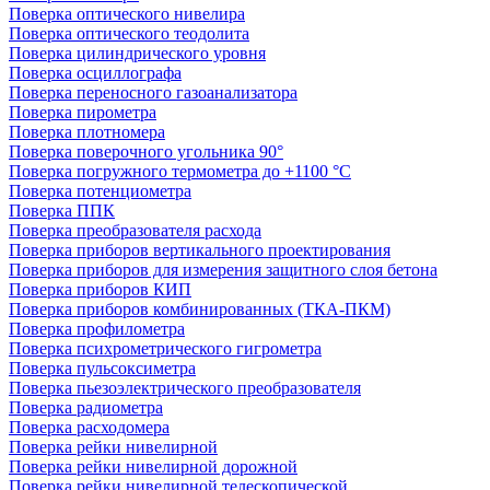
Поверка оптического нивелира
Поверка оптического теодолита
Поверка цилиндрического уровня
Поверка осциллографа
Поверка переносного газоанализатора
Поверка пирометра
Поверка плотномера
Поверка поверочного угольника 90°
Поверка погружного термометра до +1100 °С
Поверка потенциометра
Поверка ППК
Поверка преобразователя расхода
Поверка приборов вертикального проектирования
Поверка приборов для измерения защитного слоя бетона
Поверка приборов КИП
Поверка приборов комбинированных (ТКА-ПКМ)
Поверка профилометра
Поверка психрометрического гигрометра
Поверка пульсоксиметра
Поверка пьезоэлектрического преобразователя
Поверка радиометра
Поверка расходомера
Поверка рейки нивелирной
Поверка рейки нивелирной дорожной
Поверка рейки нивелирной телескопической