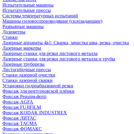
Испытательные машины
Испытательные прессы
Системы температурных испытаний
Машины силовоспроизводящие (силозадающие)
Разрывные машины
Дозиметры
Станки
Лазерные аппараты 4в1: Сварка, зачистка шва, резка, очистка
Лазерные маркеры
Лазерные станки для резки листового металла
Лазерные станки для резки листового металла и трубы
Лазерные труборезы
Листогибочные прессы
Станки лазерной очистки
Станки лазерной сварки
Установки гидроабразивной резки
Фиксаж для рентгеновской плёнки
Фиксаж Реахим-фото
Фиксаж AGFA
Фиксаж FUJIFILM
Фиксаж KODAK INDUSTREX
Фиксаж ЛИТАС
Фиксаж ТАСМА
Фиксаж ФОМАКС