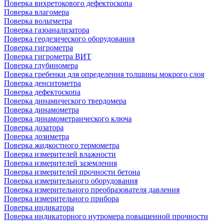
Поверка вихретокового дефектоскопа
Поверка влагомера
Поверка вольтметра
Поверка газоанализатора
Поверка геодезического оборудования
Поверка гигрометра
Поверка гигрометра ВИТ
Поверка глубиномера
Поверка гребенки для определения толщины мокрого слоя
Поверка денситометра
Поверка дефектоскопа
Поверка динамического твердомера
Поверка динамометра
Поверка динамометраического ключа
Поверка дозатора
Поверка дозиметра
Поверка жидкостного термометра
Поверка измерителей влажности
Поверка измерителей заземления
Поверка измерителей прочности бетона
Поверка измерительного оборудования
Поверка измерительного преобразователя давления
Поверка измерительного прибора
Поверка индикатора
Поверка индикаторного нутромера повышенной прочности