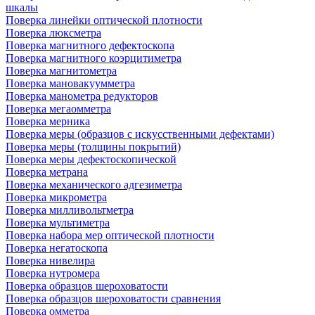
шкалы
Поверка линейки оптической плотности
Поверка люксметра
Поверка магнитного дефектоскопа
Поверка магнитного коэрцитиметра
Поверка магнитометра
Поверка мановакуумметра
Поверка манометра редукторов
Поверка мегаомметра
Поверка мерника
Поверка меры (образцов с искусственными дефектами)
Поверка меры (толщины покрытий)
Поверка меры дефектоскопической
Поверка метрана
Поверка механического адгезиметра
Поверка микрометра
Поверка милливольтметра
Поверка мультиметра
Поверка набора мер оптической плотности
Поверка негатоскопа
Поверка нивелира
Поверка нутромера
Поверка образцов шероховатости
Поверка образцов шероховатости сравнения
Поверка омметра