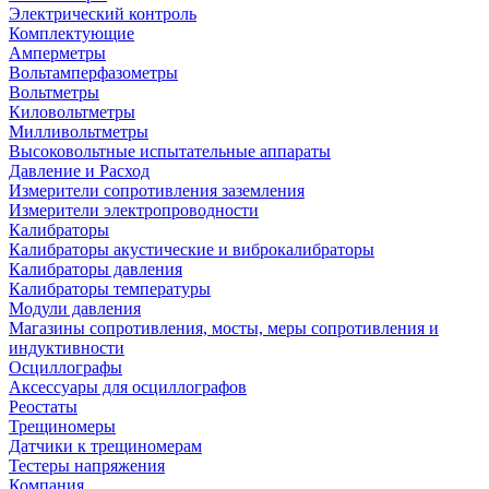
Электрический контроль
Комплектующие
Амперметры
Вольтамперфазометры
Вольтметры
Киловольтметры
Милливольтметры
Высоковольтные испытательные аппараты
Давление и Расход
Измерители сопротивления заземления
Измерители электропроводности
Калибраторы
Калибраторы акустические и виброкалибраторы
Калибраторы давления
Калибраторы температуры
Модули давления
Магазины сопротивления, мосты, меры сопротивления и
индуктивности
Осциллографы
Аксессуары для осциллографов
Реостаты
Трещиномеры
Датчики к трещиномерам
Тестеры напряжения
Компания