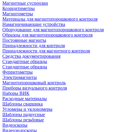
Магнитные суспензии
Коэрцитиметры
Магнитометры
Материалы для магнитопорошкового контроля
Намагничивающие устройства
Оборудование для магнитопорошкового контроля
Образцы для магнитопорошкового контроля
Постоянные магниты
Принадлежности для контроля
Принадлежности для магнитного контроля
Средства документирования
Стандартные образцы
Стандартные образцы
Ферритометры
Электромагниты
Магнитопорошковый контроль
Приборы визуального контроля
Наборы ВИК
Расходные материалы
Шаблоны сварщика
Угломеры и уклономеры
Шаблоны радиусные
Шаблоны резьбовые
Видеоскопы
Видеоэндоскопы