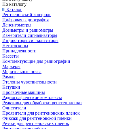
По каталогу
Каталог
Рентгеновский контроль
Цифровая радиография
Денситометры
Дозиметры и радиометры
Измерители-сигнализаторы
Индикаторы-сигнализаторы
Негатоскопы
Принадлежности
Кассеты
Комплектующие для радиографии
Маркеры
Мерительные пояса
Рамки
Эталоны чувствительности
Катушки
Проявочные машины
Радиографические комплексы
Реактивы для обработки рентгенпленки
Очистители
Проявители для рентгеновских пленок
Фиксаж для рентгеновской плёнки
Резаки для рентгеновских пленок
Рентгеновская плёнка