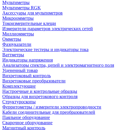
Мультиметры
Мультиметры RGK
Аксессуары для мультиметров
Микроомметры
Токоизмерительные клещи
Измерители параметров электрических сетей
Миллиомметры
Омметры
Фазоуказатели
Электрические тестеры и индикаторы тока
Ваттметры
Индикаторы напряжения
Анализаторы спектра, цепей и электромагнитного поля
Уцененный товар
Вихретоковый контроль
Вихретоковые преобразователи
Комплектующие
Настроечные и контрольные образцы
Образцы для вихретокового контроля
Структуроскопы
Ферритометры / измерители электропроводности
Кабели соединительные для преобразователей
Паяльное оборудование
Сварочное оборудование
Магнитный контроль