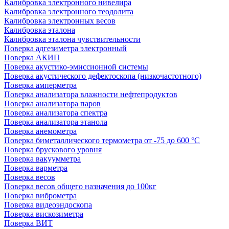
Калибровка электронного нивелира
Калибровка электронного теодолита
Калибровка электронных весов
Калибровка эталона
Калибровка эталона чувствительности
Поверка адгезиметра электронный
Поверка АКИП
Поверка акустико-эмиссионной системы
Поверка акустического дефектоскопа (низкочастотного)
Поверка амперметра
Поверка анализатора влажности нефтепродуктов
Поверка анализатора паров
Поверка анализатора спектра
Поверка анализатора этанола
Поверка анемометра
Поверка биметаллического термометра от -75 до 600 °С
Поверка брускового уровня
Поверка вакуумметра
Поверка варметра
Поверка весов
Поверка весов общего назначения до 100кг
Поверка виброметра
Поверка видеоэндоскопа
Поверка вискозиметра
Поверка ВИТ