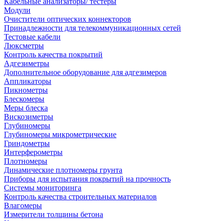
Кабельные анализаторы/ тестеры
Модули
Очистители оптических коннекторов
Принадлежности для телекоммуникационных сетей
Тестовые кабели
Люксметры
Контроль качества покрытий
Адгезиметры
Дополнительное оборудование для адгезимеров
Аппликаторы
Пикнометры
Блескомеры
Меры блеска
Вискозиметры
Глубиномеры
Глубиномеры микрометрические
Гриндометры
Интерферометры
Плотномеры
Динамические плотномеры грунта
Приборы для испытания покрытий на прочность
Системы мониторинга
Контроль качества строительных материалов
Влагомеры
Измерители толщины бетона