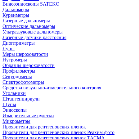
Видеоэндоскопы SATEKO
Дальномеры
Курвиметры
Лазерные дальномеры
Оптические дальномеры
Ультразвуковые дальномеры
Лазерные датчики расстояния
Диоптриметры
Лупы
Меры шероховатости
Нутромеры
Образцы шероховатости
Профилометры
Секундомеры
Спектрофотометры
Средства визуально-измерительного контроля
Угольники
Штангенциркули
Щупы
Эндоскопы
Измерительные рулетки
Микрометры
Проявители для рентгеновских пленок
Проявители для рентгеновских пленок Реахим-фото
Проявители для рентгеновских пленок ТАСМА