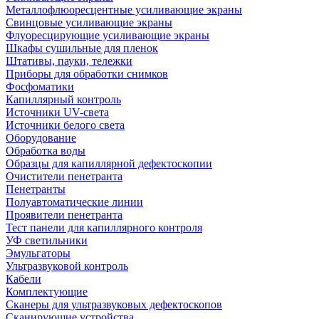
Металлофлюоресцентные усиливающие экраны
Свинцовые усиливающие экраны
Флуоресцирующие усиливающие экраны
Шкафы сушильные для пленок
Штативы, пауки, тележки
Приборы для обработки снимков
Фосфоматики
Капиллярный контроль
Источники UV-света
Источники белого света
Оборудование
Обработка воды
Образцы для капиллярной дефектоскопии
Очистители пенетранта
Пенетранты
Полуавтоматические линии
Проявители пенетранта
Тест панели для капиллярного контроля
УФ светильники
Эмульгаторы
Ультразвуковой контроль
Кабели
Комплектующие
Сканеры для ультразвуковых дефектоскопов
Сканирующие устройства