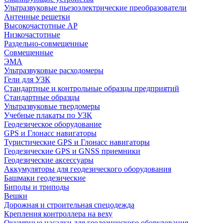
Ультразвуковые пьезоэлектрические преобразователи
Антенные решетки
Высокочастотные АР
Низкочастотные
Раздельно-совмещенные
Совмещенные
ЭМА
Ультразвуковые расходомеры
Гели для УЗК
Стандартные и контрольные образцы предприятий
Стандартные образцы
Ультразвуковые твердомеры
Учебные плакаты по УЗК
Геодезическое оборудование
GPS и Глонасс навигаторы
Туристические GPS и Глонасс навигаторы
Геодезические GPS и GNSS приемники
Геодезические аксессуары
Аккумуляторы для геодезического оборудования
Башмаки геодезические
Биподы и триподы
Вешки
Дорожная и строительная спецодежда
Крепления контроллера на веху
Окулярные насадки для геодезического оборудования