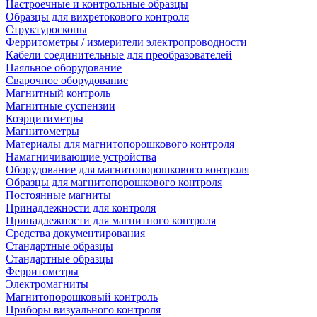
Настроечные и контрольные образцы
Образцы для вихретокового контроля
Структуроскопы
Ферритометры / измерители электропроводности
Кабели соединительные для преобразователей
Паяльное оборудование
Сварочное оборудование
Магнитный контроль
Магнитные суспензии
Коэрцитиметры
Магнитометры
Материалы для магнитопорошкового контроля
Намагничивающие устройства
Оборудование для магнитопорошкового контроля
Образцы для магнитопорошкового контроля
Постоянные магниты
Принадлежности для контроля
Принадлежности для магнитного контроля
Средства документирования
Стандартные образцы
Стандартные образцы
Ферритометры
Электромагниты
Магнитопорошковый контроль
Приборы визуального контроля