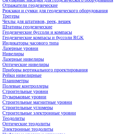
Отражатели геодезические
Рюкзаки и сумки для геодезического оборудования
Трегеры
Чехлы для штативов, реек, вешек
Штативы геодезические
Геодезические буссоли и компасы
Геодезические компасы и буссоли RGK
Индикаторы часового типа
Лазерные уровни
Нивелиры
Лазерные нивелиры
Оптические нивелиры
Приборы вертикального проектирования
Рейки нивелирные
Планиметры
Полевые контроллеры
Строительные уровни
Пузырьковые уровни
Строительные магнитные уровни
Строительные угломеры
Строительные электронные уровни
Теодолиты
Оптические теодолиты
Электронные теодолиты