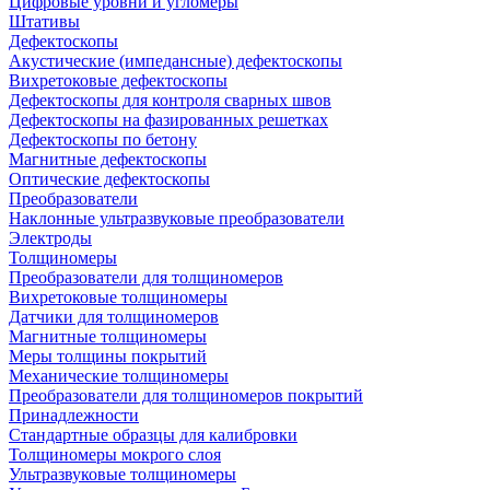
Цифровые уровни и угломеры
Штативы
Дефектоскопы
Акустические (импедансные) дефектоскопы
Вихретоковые дефектоскопы
Дефектоскопы для контроля сварных швов
Дефектоскопы на фазированных решетках
Дефектоскопы по бетону
Магнитные дефектоскопы
Оптические дефектоскопы
Преобразователи
Наклонные ультразвуковые преобразователи
Электроды
Толщиномеры
Преобразователи для толщиномеров
Вихретоковые толщиномеры
Датчики для толщиномеров
Магнитные толщиномеры
Меры толщины покрытий
Механические толщиномеры
Преобразователи для толщиномеров покрытий
Принадлежности
Стандартные образцы для калибровки
Толщиномеры мокрого слоя
Ультразвуковые толщиномеры