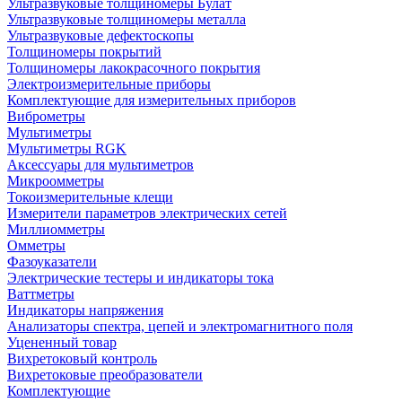
Ультразвуковые толщиномеры Булат
Ультразвуковые толщиномеры металла
Ультразвуковые дефектоскопы
Толщиномеры покрытий
Толщиномеры лакокрасочного покрытия
Электроизмерительные приборы
Комплектующие для измерительных приборов
Виброметры
Мультиметры
Мультиметры RGK
Аксессуары для мультиметров
Микроомметры
Токоизмерительные клещи
Измерители параметров электрических сетей
Миллиомметры
Омметры
Фазоуказатели
Электрические тестеры и индикаторы тока
Ваттметры
Индикаторы напряжения
Анализаторы спектра, цепей и электромагнитного поля
Уцененный товар
Вихретоковый контроль
Вихретоковые преобразователи
Комплектующие