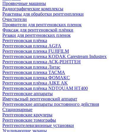
Проявочные машины
Радиографические комплексы
Реактивы для обработки рентгенпленки
Очистители
Проявители для рентгеновских пленок
Фиксаж для рентгеновской плёнки
Резаки для рентгеновских пленок
Рентгеновская плёнка
Рентгеновская пленка AGFA
Рентгеновская пленка FUJIFILM
Рентгеновская пленка KODAK Carestream Industrex
Рентгеновская пленка АСК-РЕНТГЕН
Рентгеновская пленка Литас
Рентгеновская пленка ТАСМА
Рентгеновская пленка ФОМАКС
Рентгеновская плёнка AIKE AK
Рентгеновская плёнка NDTQUAM HT400
Рентгеновские аппараты
Импульсный рентгеновский аппарат
Рентгеновские аппараты постоянного действия
Стационарные
Рентгеновские кроулеры
Рентгеновские томографы
Рентгенотелевизионные установки
Усиливающие экраны