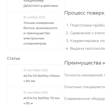
толщиномер
ДИАСКАН в действии
Процесс поверк
18 ноября 2025
Точные измерения
Подготовка прибор
бетона: возможности
Сравнение с этало
и преимущества
электронных
Корректировка пок
склерометров.
Выдача протокола 
Статьи
Преимущества 
15 сентября 2025
Точность измерений: 
AGFA D5 RollPac 100мм
х 90 мм
Опытные специалисты
15 сентября 2025
AGFA D4 RollPac 70 мм
Современное оборудо
x 90 м