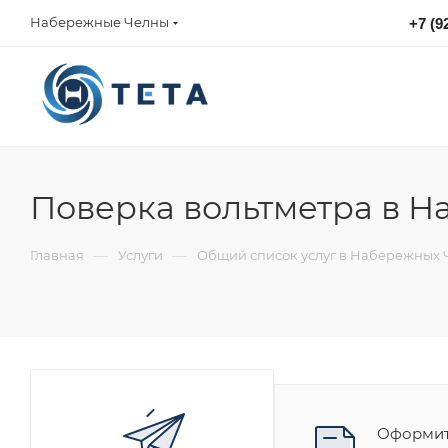
Набережные Челны
+7 (9
sales@tetacontrol.ru
Поверка вольтметра в 
—
—
Главная
Услуги
Общий список услуг в Набережных 
Оформите