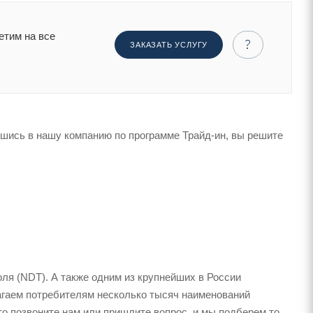
етим на все
ЗАКАЗАТЬ УСЛУГУ
вшись в нашу компанию по программе Трайд-ин, вы решите
я (NDT). А также одним из крупнейших в России
агаем потребителям несколько тысяч наименований
о позвоните нам или пришлите вопрос, и мы подберем то,