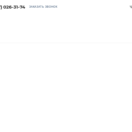
7) 026-31-74
ЗАКАЗАТЬ ЗВОНОК
ЕТЕ ПРОВЕСТИ ОБМЕН ПРЯМО ЗДЕСЬ И СЕЙЧАС!
оборудования в Набережных 
 старую технику без лишних затрат