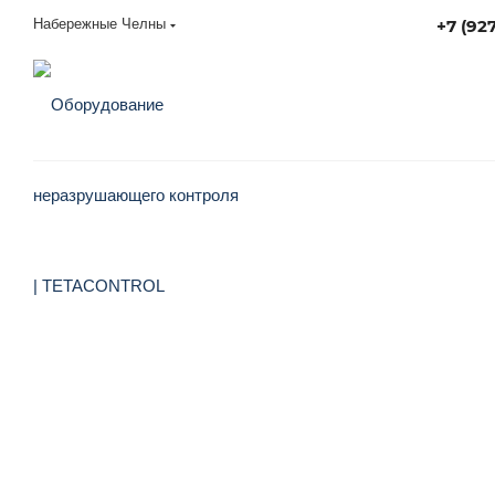
Набережные Челны
+7 (92
sales@tetacontrol.ru
НЕ НУЖНО ИСКАТЬ ПОКУПАТЕЛЯ И ЖДАТЬ ПРЕДЛОЖЕНИЙ. ВЫ МОЖ
Трейд-ин измерительного 
Выгодный способ обновить парк оборудования или списать