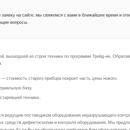
заявку на сайте, мы свяжемся с вами в ближайшее время и отв
ющие вопросы.
ей, вышедшей из строя техники по программе Трейд-ин. Обрати
:
— стоимость старого прибора покроет часть цены нового.
ериальную базу.
устаревшей техники..
ся ведущим поставщиком оборудования неразрушающего контрол
х средств дефектоскопии и контроля оборудования. Мы предл
дукции. Если Вы не обнаружили требуемое Вам оборудование, т