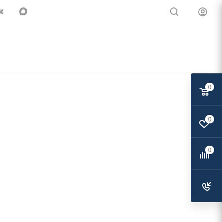
0
0
0
Челнах